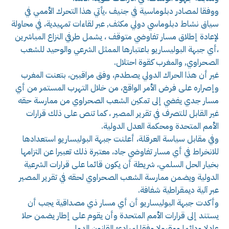
ووفقا لمصادر دبلوماسية في جنيف ،يأتي هذا التحرك الأممي في
سياق نشاط دبلوماسي دولي مكثف, عبر لقاءات تمهيدية، في محاولة
لإعادة إطلاق مسار تفاوضي متوقف ، يشمل طرفي النزاع المباشرين
،أي جبهة البوليساريو باعتبارها الممثل الشرعي والوحيد للشعب
الصحراوي, والمغرب كقوة احتلال.
غير أن هذا الحراك الدولي يصطدم، وفق مراقبين، بتعنت المغرب
وإصراره على فرض الأمر الواقع، من خلال التهرب المستمر من أي
مسار جدي يفضي إلى تمكين الشعب الصحراوي من ممارسة حقه
غير القابل للتصرف في تقرير المصير ، كما تنص على ذلك قرارات
الأمم المتحدة ومحكمة العدل الدولية.
وفي مقابل سياسة العرقلة، أعلنت جبهة البوليساريو استعدادها
للانخراط في أي مسار تفاوضي جاد، معتبرة ذلك تعبيرا عن التزامها
بخيار الحل السلمي، شريطة أن يكون قائما على قرارات الشرعية
الدولية ويضمن ممارسة الشعب الصحراوي لحقه في تقرير المصير
عبر آلية ديمقراطية شفافة.
وأكدت جبهة البوليساريو أن أي مسار ذي مصداقية يجب أن
يستند إلى قرارات الأمم المتحدة وأن يقوم على إطار يضمن حلا
عادلا ودائما ومقبولا وفقا لمبادئ القانون الدولي.