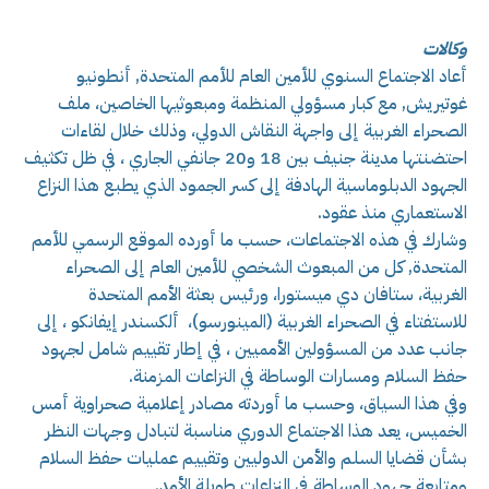
وكالات
أعاد الاجتماع السنوي للأمين العام للأمم المتحدة, أنطونيو
غوتيريش, مع كبار مسؤولي المنظمة ومبعوثيها الخاصين، ملف
الصحراء الغربية إلى واجهة النقاش الدولي، وذلك خلال لقاءات
احتضنتها مدينة جنيف بين 18 و20 جانفي الجاري ، في ظل تكثيف
الجهود الدبلوماسية الهادفة إلى كسر الجمود الذي يطبع هذا النزاع
الاستعماري منذ عقود.
وشارك في هذه الاجتماعات، حسب ما أورده الموقع الرسمي للأمم
المتحدة, كل من المبعوث الشخصي للأمين العام إلى الصحراء
الغربية، ستافان دي ميستورا، ورئيس بعثة الأمم المتحدة
للاستفتاء في الصحراء الغربية (المينورسو)، ألكسندر إيفانكو ، إلى
جانب عدد من المسؤولين الأمميين ، في إطار تقييم شامل لجهود
حفظ السلام ومسارات الوساطة في النزاعات المزمنة.
وفي هذا السياق، وحسب ما أوردته مصادر إعلامية صحراوية أمس
الخميس، يعد هذا الاجتماع الدوري مناسبة لتبادل وجهات النظر
بشأن قضايا السلم والأمن الدوليين وتقييم عمليات حفظ السلام
ومتابعة جهود الوساطة في النزاعات طويلة الأمد.