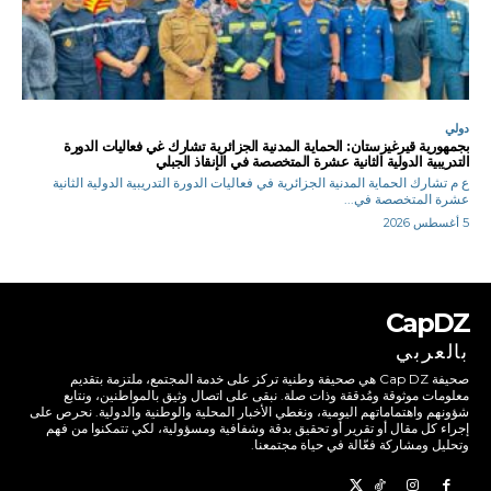
دولي
بجمهورية قيرغيزستان: الحماية المدنية الجزائرية تشارك غي فعاليات الدورة
التدريبية الدولية الثانية عشرة المتخصصة في الإنقاذ الجبلي
ع م تشارك الحماية المدنية الجزائرية في فعاليات الدورة التدريبية الدولية الثانية
عشرة المتخصصة في...
5 أغسطس 2026
CapDZ
بالعربي
صحيفة Cap DZ هي صحيفة وطنية تركز على خدمة المجتمع، ملتزمة بتقديم
معلومات موثوقة ومُدققة وذات صلة. نبقى على اتصال وثيق بالمواطنين، ونتابع
شؤونهم واهتماماتهم اليومية، ونغطي الأخبار المحلية والوطنية والدولية. نحرص على
إجراء كل مقال أو تقرير أو تحقيق بدقة وشفافية ومسؤولية، لكي تتمكنوا من فهم
وتحليل ومشاركة فعّالة في حياة مجتمعنا.