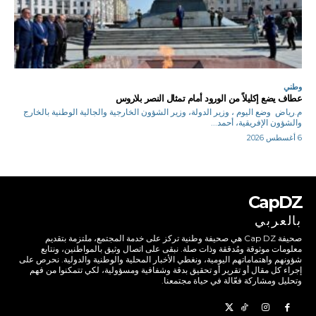
وطني
عطاف يضع إكليلاً من الورود أمام تمثال النصر بلاروس
م.رياض وضع اليوم ، وزير الدولة، وزير الشؤون الخارجية والجالية الوطنية بالخارج
والشؤون الإفريقية، أحمد...
6 أغسطس 2026
CapDZ
بالعربي
صحيفة Cap DZ هي صحيفة وطنية تركز على خدمة المجتمع، ملتزمة بتقديم
معلومات موثوقة ومُدققة وذات صلة. نبقى على اتصال وثيق بالمواطنين، ونتابع
شؤونهم واهتماماتهم اليومية، ونغطي الأخبار المحلية والوطنية والدولية. نحرص على
إجراء كل مقال أو تقرير أو تحقيق بدقة وشفافية ومسؤولية، لكي تتمكنوا من فهم
وتحليل ومشاركة فعّالة في حياة مجتمعنا.