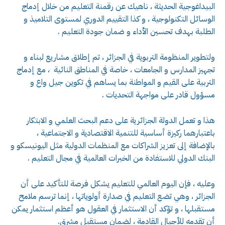
البيداغوجية الحديثة ، ناهيك عن رقمنة التعليم من خلال إدماج
الوسائل التكنولوجية ، و كذا التقييم الدوري لمستوى التلاميذ و
الطلبة بهدف تحسين الأداء و ضمان جودة التعليم .
ولتطوير المنظومة التربوية في الجزائر ، تم إطلاق مشاريع لبناء و
تجهيز المدارس و الجامعات ، خاصة في المناطق النائية ، مع إدماج
التربية على القيم و المواطنة بما يساهم في تكوين جيل واع و
مسؤول قادر على مواجهة التحديات .
هذا و تعمل الدولة الجزائرية على دعم البحث العلمي و الابتكار
باعتبارهما ركيزة أساسية للتنمية الاقتصادية و الاجتماعية ،
بالإضافة إلى تعزيز الشراكات مع المنظمات الدولية مثل اليونيسكو و
البنك الدولي للاستفادة من الخبرات العالمية في مجال التعليم .
وعليه ، فإن اليوم العالمي للتعليم يشكل فرصة للتأكيد على أن
الجزائر ، وهي تضع التعليم في صدارة أولوياتها ، إنما ترسم ملامح
مستقبلها ، و تؤكد أن الاستثمار في العقول هو أعظم استثمار يمكن
أن تقدمه للأجيال القادمة ، لضمان مستقبل مشرق.