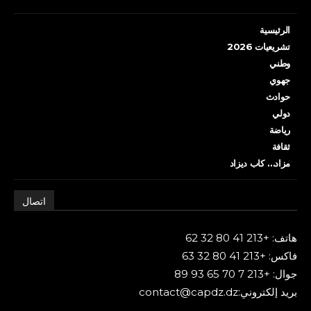
الرئيسية
تشريعيات 2026
وطني
جهوي
حوادث
دولي
رياضة
ثقافة
مزاد… كاب ديزاد
اتصال
هاتف: +213 41 80 32 62
فاكس: +213 41 80 32 63
جوال: +213 7 70 65 93 89
بريد إلكتروني:contact@capdz.dz