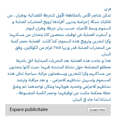
م ن
تمكن عناصر الأمن بالمقاطعة الأولى للشرطة القضائية بوهران ، من
تفكيك شبكة إجرامية يمتهن أفرادها ترويج المخدرات الصلبة و
السموم وسط الأحياء، حسب بيان شرطة وهران اليوم.
و أسفرت العملية عن توقيف شخصين كانا يتخذان من مسكنهما
وكرا لتخزين وترويج هذه السموم، كما كللت العملية بحجز كمية
من المخدرات الصلبة قدر وزنها 760 غرام من الكوكايين، وفق
البيان.
هذا و جاءت هذه العملية بعد التحريات الميداينة التي باشرها
محققو المصلحة حول نشاط المشتبه فيهما ،حيث كانوا يتخذون
من مساكنهم وكرا للتخزين ويستعملون مركبة سياحية لنقل هذه
المسموم وتسهيل نشاطهم الاجرامي ، و بعد مراقبة وترصد
نشاطهم الاجرامي وتحديد هوياتهما ومكان تواجدهما ،تم وضع
خطة محكمة مكنت من توقيفهما ،وحجز الكمية المضبوطة ،
استنادا لما جاء في البيان.