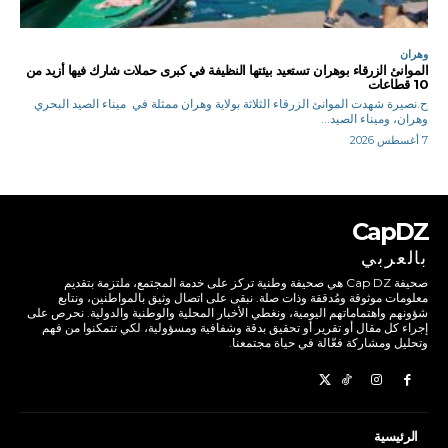
وهران
الموانئ الزرقاء بوهران تستعيد بيئتها النظيفة في كبرى حملات شارك فيها أزيد من
10 قطاعات
ح.نصيرة شهدت الموانئ الزرقاء الثلاثة بولاية وهران ممثلة في ميناء الصيد البحري
وهران، وميناء الصيد...
7 أغسطس 2026
CapDZ
بالعربي
صحيفة Cap DZ هي صحيفة وطنية تركز على خدمة المجتمع، ملتزمة بتقديم
معلومات موثوقة ومُدققة وذات صلة. نبقى على اتصال وثيق بالمواطنين، ونتابع
شؤونهم واهتماماتهم اليومية، ونغطي الأخبار المحلية والوطنية والدولية. نحرص على
إجراء كل مقال أو تقرير أو تحقيق بدقة وشفافية ومسؤولية، لكي تتمكنوا من فهم
وتحليل ومشاركة فعّالة في حياة مجتمعنا.
الرئيسية