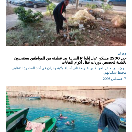
وهران
حي 2500 مسكن عدل إيلوا P السانية بعد تنظيفه من المواطنين يستنجدون
بالبلدية لتخصيص دوريات تنقل أكوام النفايات
ح.ن بادر بعض المواطنين عبر مختلف أحياء ولاية وهران في أخذ المبادرة لتنظيف
محيط سكناتهم...
7 أغسطس 2026