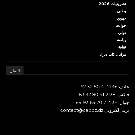
تشريعيات 2026
وطني
جهوي
حوادث
دولي
رياضة
ثقافة
مزاد… كاب ديزاد
اتصال
هاتف: +213 41 80 32 62
فاكس: +213 41 80 32 63
جوال: +213 7 70 65 93 89
بريد إلكتروني:contact@capdz.dz