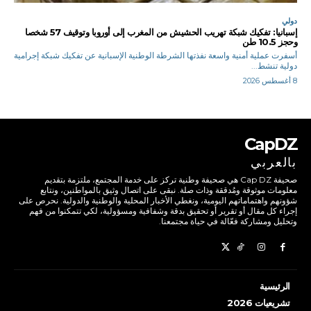
دولي
إسبانيا: تفكيك شبكة تهريب الحشيش من المغرب إلى أوروبا وتوقيف 57 شخصا
وحجز 10.5 طن
أسفرت عملية أمنية واسعة نفذتها الشرطة الوطنية الإسبانية عن تفكيك شبكة إجرامية
دولية تنشط...
8 أغسطس 2026
CapDZ
بالعربي
صحيفة Cap DZ هي صحيفة وطنية تركز على خدمة المجتمع، ملتزمة بتقديم
معلومات موثوقة ومُدققة وذات صلة. نبقى على اتصال وثيق بالمواطنين، ونتابع
شؤونهم واهتماماتهم اليومية، ونغطي الأخبار المحلية والوطنية والدولية. نحرص على
إجراء كل مقال أو تقرير أو تحقيق بدقة وشفافية ومسؤولية، لكي تتمكنوا من فهم
وتحليل ومشاركة فعّالة في حياة مجتمعنا.
الرئيسية
تشريعيات 2026