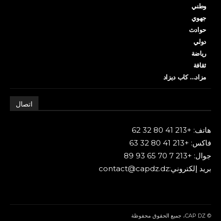
وطني
جهوي
حوادث
دولي
رياضة
ثقافة
مزاد… كاب ديزاد
اتصال
هاتف: +213 41 80 32 62
فاكس: +213 41 80 32 63
جوال: +213 7 70 65 93 89
بريد إلكتروني:contact@capdz.dz
© CAP DZ، جميع الحقوق محفوظة