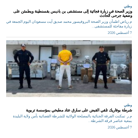
وطني
وزير الصحة في زيارة فجائية إلى مستشفى بن باديس بقسنطينة ويطمئن على
وضعية جرحى الحادث
م.رياض اطمأن وزير الصحة البروفيسور محمد صديق آيت مسعودان اليوم الجمعة في
زيارة مفاجئة للمستشفى...
7 أغسطس 2026
وطني
شرطة بوفاريك تلقي القبض على سارق عتاد مطبخي بمؤسسة تربوية
م.ر تمكنت الفرقة الجنائية بالمصلحة الولائية للشرطة القضائية بأمن ولاية البليدة
بمعية عناصر فرقة الشرطة...
7 أغسطس 2026