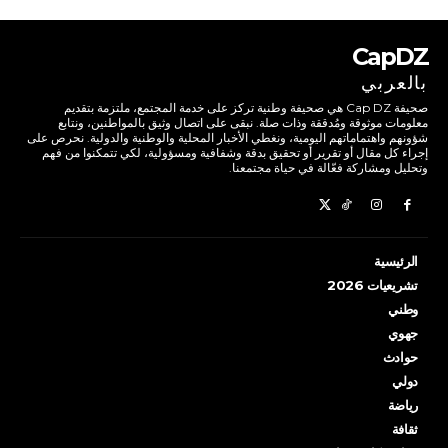
CapDZ
بالعربي
صحيفة Cap DZ هي صحيفة وطنية تركز على خدمة المجتمع، ملتزمة بتقديم
معلومات موثوقة ومُدققة وذات صلة. نبقى على اتصال وثيق بالمواطنين، ونتابع
شؤونهم واهتماماتهم اليومية، ونغطي الأخبار المحلية والوطنية والدولية. نحرص على
إجراء كل مقال أو تقرير أو تحقيق بدقة وشفافية ومسؤولية، لكي تتمكنوا من فهم
وتحليل ومشاركة فعّالة في حياة مجتمعنا.
الرئيسية
تشريعيات 2026
وطني
جهوي
حوادث
دولي
رياضة
ثقافة