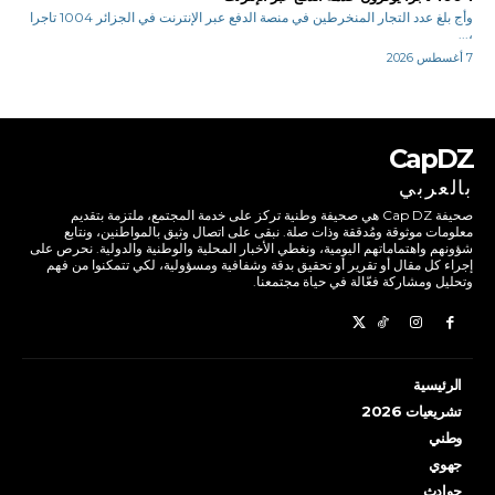
وأج بلغ عدد التجار المنخرطين في منصة الدفع عبر الإنترنت في الجزائر 1004 تاجرا
،...
7 أغسطس 2026
CapDZ
بالعربي
صحيفة Cap DZ هي صحيفة وطنية تركز على خدمة المجتمع، ملتزمة بتقديم
معلومات موثوقة ومُدققة وذات صلة. نبقى على اتصال وثيق بالمواطنين، ونتابع
شؤونهم واهتماماتهم اليومية، ونغطي الأخبار المحلية والوطنية والدولية. نحرص على
إجراء كل مقال أو تقرير أو تحقيق بدقة وشفافية ومسؤولية، لكي تتمكنوا من فهم
وتحليل ومشاركة فعّالة في حياة مجتمعنا.
الرئيسية
تشريعيات 2026
وطني
جهوي
حوادث