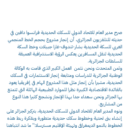
صرح مدير العام للاتحاد الدولي للسكك الحديدية فرانسوا دافين في
حديثه للتلفزيون الجزائري، أن إنجاز مشروع بحجم الخط المنجمي
الغربي للسكة الحديدية بشار-تندوف-غارا جبيلات وخط السكة
الحديدية لنقل المسافرين يعكس الرؤية الاستشرافية العميقة
للسلطات الجزائرية.
وثمن المتحدث ونحن نثمن العمل الكبير الذي قامت به الوكالة
الوطنية الجزائرية للدراسات ومتابعة إنجاز الاستثمارات في السكك
الحديدية، مشيرا بأن إنجاز مثل هذا المشروع الهام في إفريقيا يعود
بالفائدة الاقتصادية الكبيرة نظرا للموارد الطبيعية الهائلة التي تتمتع
بها الجزائر ونحن سعداء جدا بهذا الإنجاز ونشجع كثيرا هذا النوع
من المشاريع.
ونوه المدير العام للاتحاد الدولي للسكك الحديدية، بتركيز الجزائر على
إنشاء بنى تحتية وخطوط سكك حديدية متطورة وبفكرة ربط هذه
الخطوط بالنمو الديمغرافي وتهيئة الإقليم مسترسلا:” ما شد انتباهنا