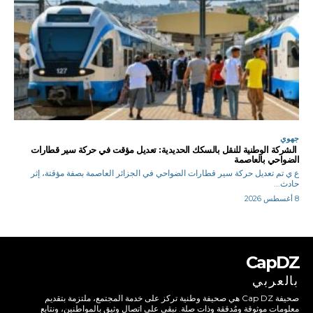
جهوي
الشركة الوطنية للنقل بالسكك الحديدية: تعديل مؤقت في حركة سير قطارات
الضواحي بالعاصمة
ع ي تم تعديل حركة سير قطارات الضواحي في الجزائر العاصمة بصفة مؤقتة، إثر
حادث...
8 أغسطس 2026
CapDZ
بالعربي
صحيفة Cap DZ هي صحيفة وطنية تركز على خدمة المجتمع، ملتزمة بتقديم
معلومات موثوقة ومُدققة وذات صلة. نبقى على اتصال وثيق بالمواطنين، ونتابع