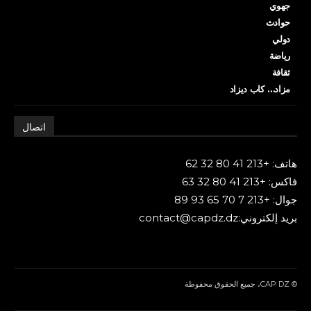
جهوي
حوادث
دولي
رياضة
ثقافة
مزاد… كاب ديزاد
اتصال
هاتف: +213 41 80 32 62
فاكس: +213 41 80 32 63
جوال: +213 7 70 65 93 89
بريد إلكتروني:contact@capdz.dz
© CAP DZ، جميع الحقوق محفوظة