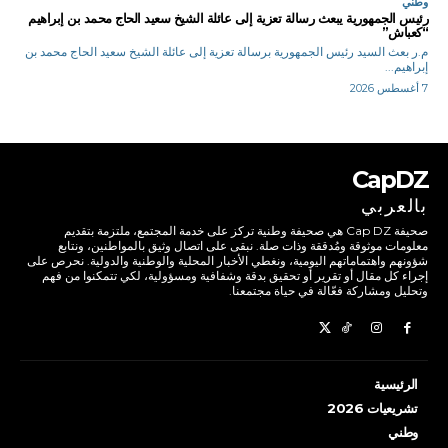
وطني
رئيس الجمهورية يبعث رسالة تعزية إلى عائلة الشيخ سعيد الحاج محمد بن إبراهيم
“كعباش”
م.ر بعث السيد رئيس الجمهورية برسالة تعزية إلى عائلة الشيخ سعيد الحاج محمد بن
إبراهيم...
7 أغسطس 2026
CapDZ
بالعربي
صحيفة Cap DZ هي صحيفة وطنية تركز على خدمة المجتمع، ملتزمة بتقديم
معلومات موثوقة ومُدققة وذات صلة. نبقى على اتصال وثيق بالمواطنين، ونتابع
شؤونهم واهتماماتهم اليومية، ونغطي الأخبار المحلية والوطنية والدولية. نحرص على
إجراء كل مقال أو تقرير أو تحقيق بدقة وشفافية ومسؤولية، لكي تتمكنوا من فهم
وتحليل ومشاركة فعّالة في حياة مجتمعنا.
الرئيسية
تشريعيات 2026
وطني