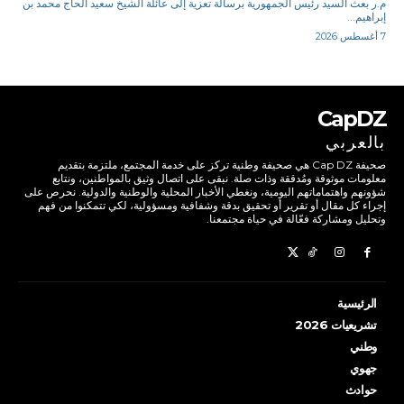
م.ر بعث السيد رئيس الجمهورية برسالة تعزية إلى عائلة الشيخ سعيد الحاج محمد بن
إبراهيم...
7 أغسطس 2026
CapDZ
بالعربي
صحيفة Cap DZ هي صحيفة وطنية تركز على خدمة المجتمع، ملتزمة بتقديم
معلومات موثوقة ومُدققة وذات صلة. نبقى على اتصال وثيق بالمواطنين، ونتابع
شؤونهم واهتماماتهم اليومية، ونغطي الأخبار المحلية والوطنية والدولية. نحرص على
إجراء كل مقال أو تقرير أو تحقيق بدقة وشفافية ومسؤولية، لكي تتمكنوا من فهم
وتحليل ومشاركة فعّالة في حياة مجتمعنا.
الرئيسية
تشريعيات 2026
وطني
جهوي
حوادث