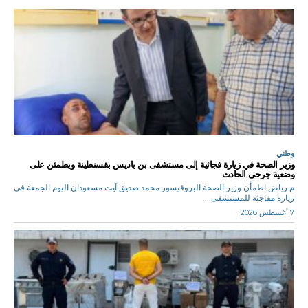
وطني
وزير الصحة في زيارة فجائية إلى مستشفى بن باديس بقسنطينة ويطمئن على
وضعية جرحى الحادث
م.رياض اطمأن وزير الصحة البروفيسور محمد صديق آيت مسعودان اليوم الجمعة في
زيارة مفاجئة للمستشفى...
7 أغسطس 2026