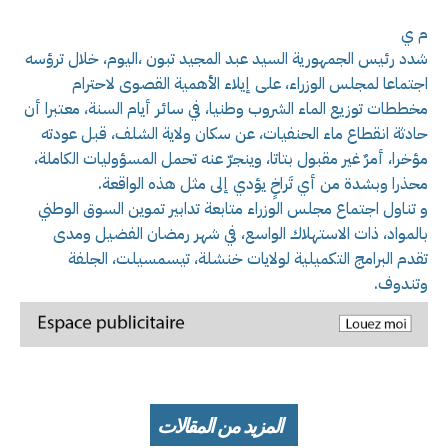
م ي
شدد رئيس الجمهورية السيد عبد المجيد تبون ،اليوم، خلال ترؤسه
اجتماعا لمجلس الوزراء، على إيلاء الأهمية القصوى لاحترام
مخططات توزيع الماء الشروب وطنيا، في سائر أيام السنة، معتبرا أن
حادثة انقطاع ماء الحنفيات، عن سكان ولاية الشلف، قبل عودته
مؤخرا، أمرٌ غير مقبول بتاتا، وينجرّ عنه تحمل المسؤوليات الكاملة،
محذرا وبشدة من أي تَراخٍ يؤدي إلى مثل هذه الواقعة.
و تناول اجتماع مجلس الوزراء متابعة تدابير تموين السوق الوطني
بالمواد، ذات الاستهلاك الواسع، في شهر رمضان الفضيل ومدى
تقدم البرامج التكميلية لولايات خنشلة، تيسمسيلت، الجلفة
وتندوف.
المزيد من المقالات