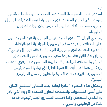
م.ر
أسدى رئيس الجمهورية السيد عبد المجيد تبون، تعليمات تقضي
بعودة سفير الجزائر المعتمد لدى جمهورية النيجر الشقيقة، فورا إلى
نيامي، حسب ما أفاد به اليوم الخميس بيان لوزارة الشؤون
الخارجية.
وجاء في البيان: “أسدى السيد رئيس الجمهورية عبد المجيد تبون،
تعليمات تقضي بعودة سفير الجمهورية الجزائرية الديمقراطية
الشعبية المعتمد لدى جمهورية النيجر الشقيقة، فورا، إلى نيامي”.
و”يأتي هذا القرار عقب عودة سفير جمهورية النيجر المعتمد الى
الجزائر واستئنافه لمهامه، وذلك اليوم الخميس 12 فيفري 2026.
ويعكس هذا القرار أيضا الأهمية العليا التي يوليها السيد رئيس
الجمهورية لتقوية علاقات الأخوة والتعاون وحسن الجوار مع
النيجر”.
وتشكل هذه الخطوة “حافزا لإعادة بعث التشاور السياسي الثنائي
على أعلى المستويات واستئناف التعاون المتعدد الأوجه الذي بادر
به البلدان الشقيقان وكذا تجسيد المشاريع الإستراتيجية، خدمة
للتكامل الإقليمي والقاري”.