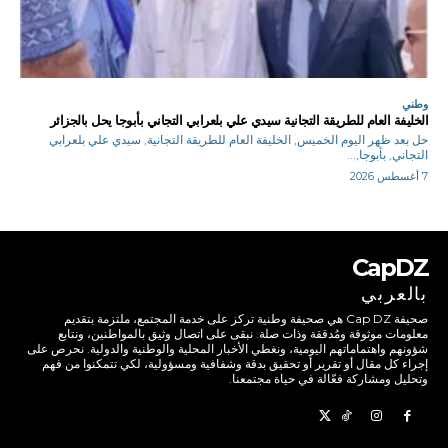
وطني
الخليفة العام للطريقة التجانية سيدي علي بلعرابي التجاني بأبوجا يحل بالجزائر
حل بعد ظهر اليوم الخميس, الخليفة العام للطريقة التجانية, سيدي علي بلعرابي
التجاني, بأبوجا,...
7 أغسطس 2026
CapDZ
بالعربي
صحيفة Cap DZ هي صحيفة وطنية تركز على خدمة المجتمع، ملتزمة بتقديم
معلومات موثوقة ومُدققة وذات صلة. نبقى على اتصال وثيق بالمواطنين، ونتابع
شؤونهم واهتماماتهم اليومية، ونغطي الأخبار المحلية والوطنية والدولية. نحرص على
إجراء كل مقال أو تقرير أو تحقيق بدقة وشفافية ومسؤولية، لكي تتمكنوا من فهم
وتحليل ومشاركة فعّالة في حياة مجتمعنا.