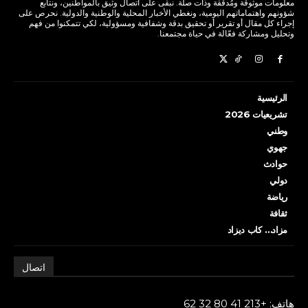
معلومات موثوقة ومُدققة وذات صلة. نبقى على اتصال وثيق بالمواطنين، ونتابع
شؤونهم واهتماماتهم اليومية، ونغطي الأخبار المحلية والوطنية والدولية. نحرص على
إجراء كل مقال أو تقرير أو تحقيق بدقة وشفافية ومسؤولية، لكي تتمكنوا من فهم
وتحليل ومشاركة فعّالة في حياة مجتمعنا.
الرئيسية
تشريعيات 2026
وطني
جهوي
حوادث
دولي
رياضة
ثقافة
مزاد… كاب ديزاد
اتصال
هاتف: +213 41 80 32 62