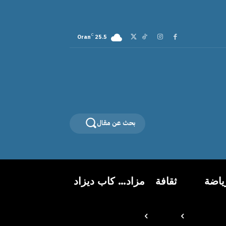
C
Oran
25.5
بحث عن مقال
ياضة
ثقافة
مزاد… كاب ديزاد