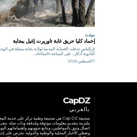
حوادث
إخماد كليا حريق غابة تاوريرت إغيل ببجاية
ق.إلياس تدخلت الحماية المدنية لولاية بجاية ممثلة في الوح
الثانوية أدكار ، على الساعة 14سا44د...
7 أغسطس 2026
CapDZ
بالعربي
صحيفة Cap DZ هي صحيفة وطنية تركز على خدمة الم
ملتزمة بتقديم معلومات موثوقة ومُدققة وذات صلة. نبقى
اتصال وثيق بالمواطنين، ونتابع شؤونهم واهتماماتهم اليوم
ونغطي الأخبار المحلية والوطنية والدولية. نحرص على إج