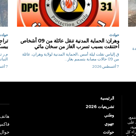
حوادث
حوادث
وهران: الحماية المدنية تنقل عائلة من 09 أشخاص
اختنقت بسبب تسرب الغاز من سخان مائي
ببس
دة
ق.إلياس نقلت ليلة أمس ،الحماية المدنية لولاية وهران، عائلة
م.
من 09 حالات مصابة بتسمم بغاز...
النبا
7 أغسطس 2026
7 أغسطس 2026
الرئيسية
تشريعيات 2026
وطني
هاتف: +213 41 
جتمع،
 على
جهوي
فاكس: +213 41
ية،
جوال: +213 7 70 
راء كل
حوادث