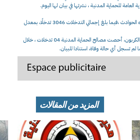
و سجلت المصالح نفسها 160 تدخلا على إثر هذه الحوادث ،فيما بلغ إجمالي التدخلات 3046 تدخلًا، بمعدل
و فيما يخص حوادث التسمم بغاز أحادي أكسيد الكربون، أحصت مصالح الحماية المدنية 04 تدخلات ، خلال
المزيد من المقالات