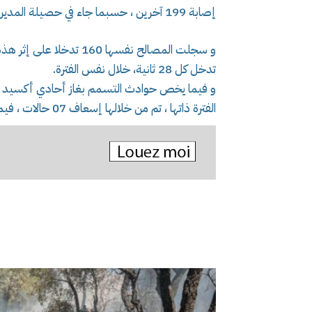
إصابة 199 آخرين ، حسبما جاء في حصيلة المديرية العامة للحماية المدنية ، نشرتها في بيان لها اليوم.
تدخل كل 28 ثانية، خلال نفس الفترة.
الفترة ذاتها ، تم من خلالها إسعاف 07 حالات ، فيما لم تسجل أي حالة وفاة، استنادا للبيان.