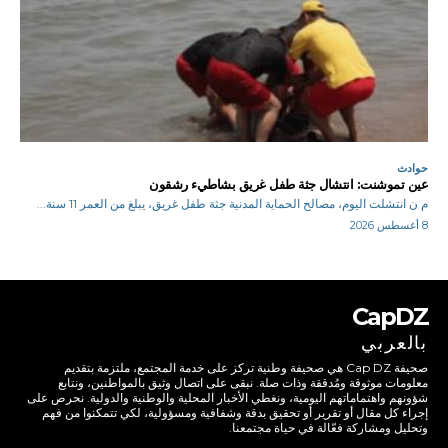
حوادث
عين تموشنت: انتشال جثة طفل غريق بشاطيء رشقون
م ن انتشلت اليوم، مصالح الحماية المدنية جثة طفل غريق، يبلغ من العمر 11 سنة...
8 أغسطس 2026
CapDZ
بالعربي
صحيفة Cap DZ هي صحيفة وطنية تركز على خدمة المجتمع، ملتزمة بتقديم
معلومات موثوقة ومُدققة وذات صلة. نبقى على اتصال وثيق بالمواطنين، ونتابع
شؤونهم واهتماماتهم اليومية، ونغطي الأخبار المحلية والوطنية والدولية. نحرص على
إجراء كل مقال أو تقرير أو تحقيق بدقة وشفافية ومسؤولية، لكي تتمكنوا من فهم
وتحليل ومشاركة فعّالة في حياة مجتمعنا.