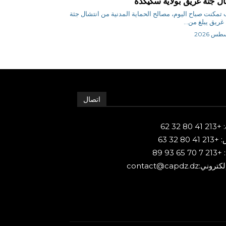
ال جثة غريق بولاية سكيكدة
س ب تمكنت صباح اليوم، مصالح الحماية المدنية من انتشال جثة
ريق يبلغ من...
اتصال
80 32 62
 80 32 63
65 93 89
ني:contact@capdz.dz