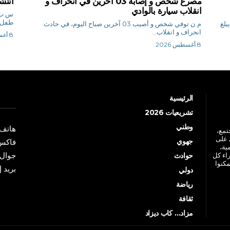
مصرع شخص و إصابة 03 آخرين في انحراف و
انتش
انقلاب سيارة بالوادي
طفل غ
بلغ
م ن توفي شخص و أصيب 03 آخرين صباح اليوم، في حادث
انحراف و انقلاب...
8 أغسطس 2026
8 أغسطس 2026
الرئيسية
تشريعيات 2026
وطني
هاتف: +213 41 
جتمع،
 على
جهوي
فاكس: +213 41
ية،
جوال: +213 7 70 
راء كل
حوادث
مكنوا
بريد إلكترو
دولي
رياضة
ثقافة
مزاد… كاب ديزاد