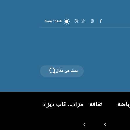
C
Oran
34.4
بحث عن مقال
ياضة
ثقافة
مزاد… كاب ديزاد