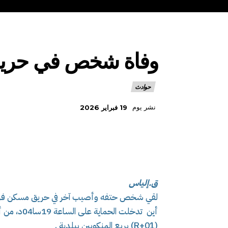
وفاة شخص في حريق
حوادث
نشر يوم
19 فبراير 2026
ق.إلياس
لقي شخص حتفه وأصيب آخر في حريق مسكن فردي 
أين تدخلت 
(R+01) بربع المنكوبين ببلدية .