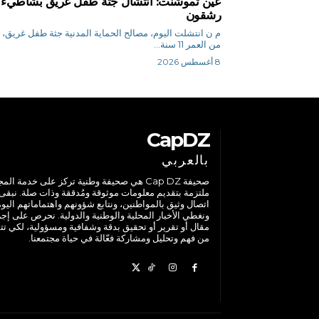
عين تموشنت: انتشال جثة طفل غريق بشاطيء
رشقون
م ن انتشلت اليوم، مصالح الحماية المدنية جثة طفل غريق، ي
من العمر 11 سنة...
8 أغسطس 2026
CapDZ
بالعربي
صحيفة Cap DZ هي صحيفة وطنية تركز على خدمة الم
ملتزمة بتقديم معلومات موثوقة ومُدققة وذات صلة. نبقى
اتصال وثيق بالمواطنين، ونتابع شؤونهم واهتماماتهم اليوم
ونغطي الأخبار المحلية والوطنية والدولية. نحرص على إج
مقال أو تقرير أو تحقيق بدقة وشفافية ومسؤولية، لكي تت
من فهم وتحليل ومشاركة فعّالة في حياة مجتمعنا.