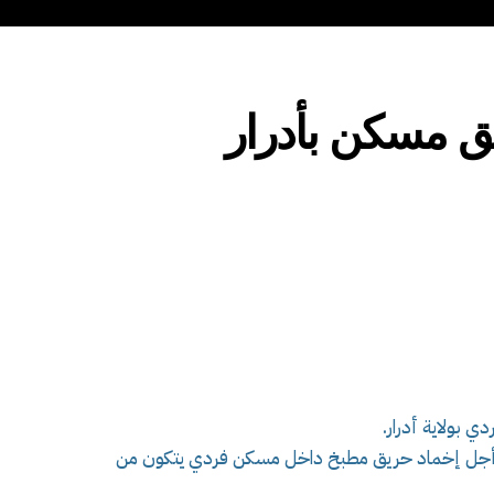
 مسكن بأدرار
بولاية أدرار.
الحماية على الساعة 19سا04د، من أجل إخماد حريق مطبخ داخل مسكن فردي يتكون من