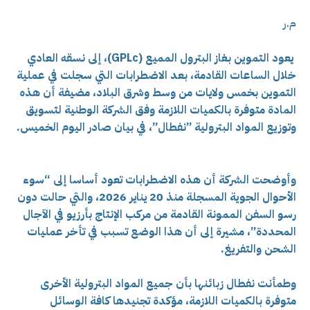
م.ر
يعود التموين بغاز البترول المميع (GPLc)، إلى نسقه العادي
خلال الساعات القادمة، بعد الاضطرابات التي سجلت في عملية
التموين بخمس ولايات من وسط وشرق البلاد، مضيفة أن هذه
المادة متوفرة بالكميات اللازمة وفق الشركة الوطنية لتسويق
وتوزيع المواد البترولية ”نفطال”، في بيان صادر اليوم الخميس.
وأوضحت الشركة أن هذه الاضطرابات تعود أساسا إلى “سوء
الأحوال الجوية المسجلة منذ 20 يناير 2026، والتي حالت دون
رسو السفن الممونة القادمة من مركب الإنتاج بأرزيو في الآجال
المحددة”، مشيرة إلى أن هذا الوضع تسبب في تأخر عمليات
الشحن والتفريغ.
وطمأنت نفطال زبائنها بأن جميع المواد البترولية الأخرى
متوفرة بالكميات اللازمة، مؤكدة تجنيدها كافة الوسائل