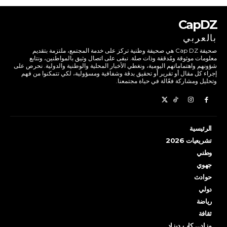
CapDZ
بالعربي
صحيفة Cap DZ هي صحيفة وطنية تركز على خدمة المجتمع، ملتزمة بتقديم
معلومات موثوقة ومُدققة وذات صلة. نبقى على اتصال وثيق بالمواطنين، ونتابع
شؤونهم واهتماماتهم اليومية، ونغطي الأخبار المحلية والوطنية والدولية. نحرص على
إجراء كل مقال أو تقرير أو تحقيق بدقة وشفافية ومسؤولية، لكي تتمكنوا من فهم
وتحليل ومشاركة فعّالة في حياة مجتمعنا.
الرئيسية
تشريعيات 2026
وطني
جهوي
حوادث
دولي
رياضة
ثقافة
مزاد… كاب ديزاد