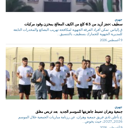
جهوي
سطيف :حجز أزيد من 63 كلغ من الكيف المعالج بمخزن وقود مركبات
ق.إلياس تمكن أفراد الفرقة الجهوية لمكافحة تهريب البضائع والمخدرات التابعة
للمديرية الجهوية للجمارك بسطيف، بالتنسيق...
9 أغسطس 2026
جهوي
جمعية وهران تضبط جاهزيتها للموسم الجديد بعد تربص مغلق
ح.نأعلن نادي فريق جمعية وهران، عن رزنامة مباريات الجمعية خلال الموسم
2026_2027، حيث يخوض...
9 أغسطس 2026