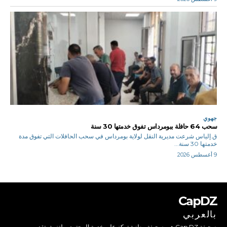
جهوي
سحب 64 حافلة ببومرداس تفوق خدمتها 30 سنة
ق.إلياس شرعت مديرية النقل لولاية بومرداس في سحب الحافلات التي تفوق مدة
خدمتها 30 سنة...
9 أغسطس 2026
CapDZ
بالعربي
صحيفة Cap DZ هي صحيفة وطنية تركز على خدمة المجتمع، ملتزمة بتقديم