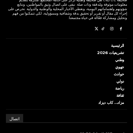
معلومات موثوقة ومُدققة وذات صلة. نبقى على اتصال وثيق بالمواطنين، ونتابع
شؤونهم واهتماماتهم اليومية، ونغطي الأخبار المحلية والوطنية والدولية. نحرص على
إجراء كل مقال أو تقرير أو تحقيق بدقة وشفافية ومسؤولية، لكي تتمكنوا من فهم
وتحليل ومشاركة فعّالة في حياة مجتمعنا.
الرئيسية
تشريعيات 2026
وطني
جهوي
حوادث
دولي
رياضة
ثقافة
مزاد… كاب ديزاد
اتصال