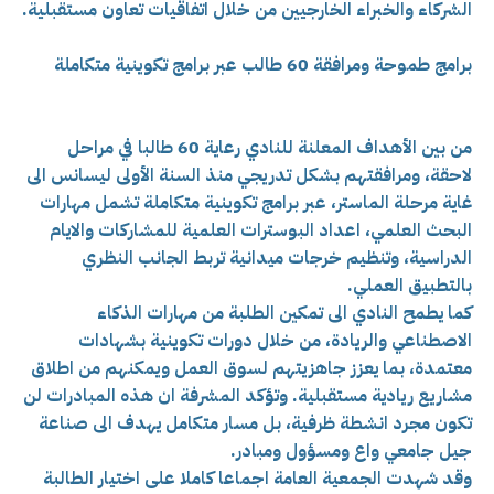
الشركاء والخبراء الخارجيين من خلال اتفاقيات تعاون مستقبلية.
برامج طموحة ومرافقة 60 طالب عبر برامج تكوينية متكاملة
من بين الأهداف المعلنة للنادي رعاية 60 طالبا في مراحل
لاحقة، ومرافقتهم بشكل تدريجي منذ السنة الأولى ليسانس الى
غاية مرحلة الماستر، عبر برامج تكوينية متكاملة تشمل مهارات
البحث العلمي، اعداد البوسترات العلمية للمشاركات والايام
الدراسية، وتنظيم خرجات ميدانية تربط الجانب النظري
بالتطبيق العملي.
كما يطمح النادي الى تمكين الطلبة من مهارات الذكاء
الاصطناعي والريادة، من خلال دورات تكوينية بشهادات
معتمدة، بما يعزز جاهزيتهم لسوق العمل ويمكنهم من اطلاق
مشاريع ريادية مستقبلية. وتؤكد المشرفة ان هذه المبادرات لن
تكون مجرد انشطة ظرفية، بل مسار متكامل يهدف الى صناعة
جيل جامعي واع ومسؤول ومبادر.
وقد شهدت الجمعية العامة اجماعا كاملا على اختيار الطالبة