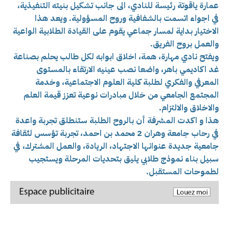
عمارة ياقوتة رئيسة للنادي، الى جانب تشكيل بنيته التنفيذية،
في اجواء اتسمت بالشفافية وروح المسؤولية. ويعد هذا
الاختيار بداية لمسار جماعي يقوم على القيادة الطلابية الواعية
والعمل بروح الفريق.
ويفتح نادي مهارة، همة، اخلاق ابوابه لكل طالب يحلم بصناعة
غد اكاديمي باهر، واضعا نصب عينيه الارتقاء بالمستوى
المعرفي والفكري لطلبة كلية العلوم الاجتماعية، وخدمة
المجتمع الجامعي من خلال مبادرات نوعية تعزز قيمة العلم
والاخلاق والالتزام.
هذا و اكدت المشرفة أن بالروح الطلبة ستنطلق تجربة واعدة
في رحاب جامعة وهران 2 محمد بن احمد، تجربة تؤسس لثقافة
جامعية جديدة عنوانها الاجتهاد، الريادة، والعمل المشترك، في
سبيل بناء نموذج طلابي يليق بتحديات المرحلة ويستجيب
لطموحات المستقبل.