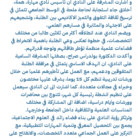
و أشارت المشرفة على النادي ان تأسيس نادي مهارة، همة،
أخلاق جاء استجابة لحاجة ملحة في الوسط الجامعي تتمثل في
ترسيخ ثقافة التفوق والتميز الاكاديمي بين الطلبة، وتشجيعهم
على الاجتهاد والمثابرة في مسارهم العلمي.
ويضم النادي عند انطلاقه أكثر من ثلاثين طالبا من مختلف
التخصصات، في خطوة تعكس وعي الطلبة باهمية الانخراط في
فضاءات علمية منظمة تؤطر طاقاتهم وتوجه قدراتهم.
وأكدت الدكتورة بولدراس صراح، بصفتها المشرفة السامية
على النادي، ان الهدف الاساسي يتمثل في مرافقة الطلبة
المتفوقين ودعمهم، مع العمل على تأطيرهم علميا من خلال
ورشات تدريبية تنظم كل 15 يوما، يشرف عليها مختصون
وخبراء في مجالات متعددة. كما اشارت الى ان النادي سيعمل
على تنظيم انشطة رئيسية كل شهر، تتنوع بين محاضرات
وورشات وايام دراسية، اضافة الى المشاركة في مختلف
المناسبات العلمية والثقافية داخل الجامعة وخارجها.
وترتكز رؤية النادي على بناء فضاء رائد في العلوم الاجتماعية،
يجمع بين التحصيل المعرفي وتنمية المهارات التطبيقية، مع
التركيز على العمل الجماعي متعدد التخصصات، والانفتاح على