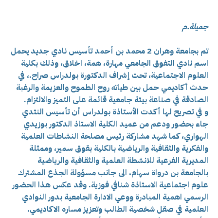
جميلة.م
تم بجامعة وهران 2 محمد بن أحمد تأسيس نادي جديد يحمل
اسم نادي التفوق الجامعي مهارة، همة، اخلاق، وذلك بكلية
العلوم الاجتماعية، تحت إشراف الدكتورة بولدراس صراح.، في
حدث أكاديمي حمل بين طياته روح الطموح والعزيمة والرغبة
الصادقة في صناعة بيئة جامعية قائمة على التميز والالتزام.
و في تصريح لها أكدت الأستاذة بولدراس أن تأسيس النتدي
جاء بحضور ودعم من عميد الكلية الاستاذ الدكتور بوزيدي
الهواري، كما شهد مشاركة رئيس مصلحة النشاطات العلمية
والفكرية والثقافية والرياضية بالكلية بقوق سمير، وممثلة
المديرية الفرعية للانشطة العلمية والثقافية والرياضية
بالجامعة بن درواة سهام، الى جانب مسؤولة الجذع المشترك
علوم اجتماعية الاستاذة شنافي فوزية. وقد عكس هذا الحضور
الرسمي اهمية المبادرة ووعي الادارة الجامعية بدور النوادي
العلمية في صقل شخصية الطالب وتعزيز مساره الاكاديمي.