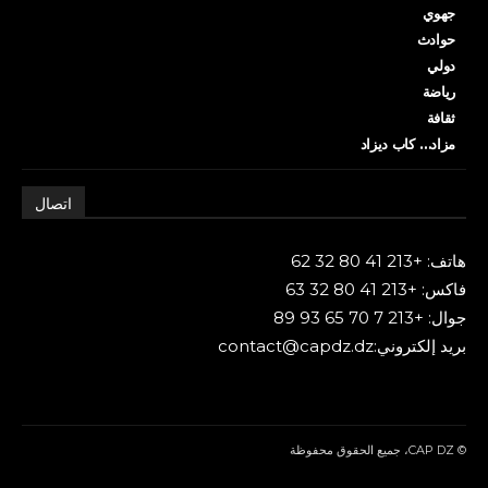
جهوي
حوادث
دولي
رياضة
ثقافة
مزاد… كاب ديزاد
اتصال
هاتف: +213 41 80 32 62
فاكس: +213 41 80 32 63
جوال: +213 7 70 65 93 89
بريد إلكتروني:contact@capdz.dz
© CAP DZ، جميع الحقوق محفوظة