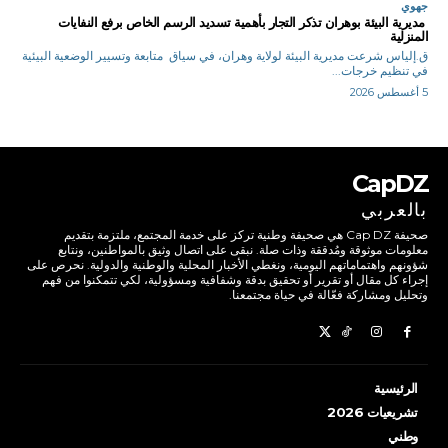
جهوي
مديرية البيئة بوهران تذكر التجار بأهمية تسديد الرسم الخاص برفع النفايات
المنزلية
ق.إلياس شرعت مديرية البيئة لولاية وهران، في سياق متابعة وتسيير الوضعية البيئية
في تنظيم خرجات...
5 أغسطس 2026
CapDZ
بالعربي
صحيفة Cap DZ هي صحيفة وطنية تركز على خدمة المجتمع، ملتزمة بتقديم
معلومات موثوقة ومُدققة وذات صلة. نبقى على اتصال وثيق بالمواطنين، ونتابع
شؤونهم واهتماماتهم اليومية، ونغطي الأخبار المحلية والوطنية والدولية. نحرص على
إجراء كل مقال أو تقرير أو تحقيق بدقة وشفافية ومسؤولية، لكي تتمكنوا من فهم
وتحليل ومشاركة فعّالة في حياة مجتمعنا.
الرئيسية
تشريعيات 2026
وطني