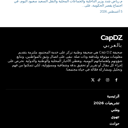
م.رياض شدد وزير الداخلية والجماعات المحلية والنقل السعيد سعيود اليوم، في
اجتماع يقصر الحكومة، على...
5 أغسطس 2026
CapDZ
بالعربي
صحيفة Cap DZ هي صحيفة وطنية تركز على خدمة المجتمع، ملتزمة بتقديم
معلومات موثوقة ومُدققة وذات صلة. نبقى على اتصال وثيق بالمواطنين، ونتابع
شؤونهم واهتماماتهم اليومية، ونغطي الأخبار المحلية والوطنية والدولية. نحرص على
إجراء كل مقال أو تقرير أو تحقيق بدقة وشفافية ومسؤولية، لكي تتمكنوا من فهم
وتحليل ومشاركة فعّالة في حياة مجتمعنا.
الرئيسية
تشريعيات 2026
وطني
جهوي
حوادث