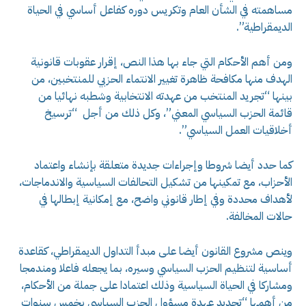
مساهمته في الشأن العام وتكريس دوره كفاعل أساسي في الحياة
الديمقراطية”.
ومن أهم الأحكام التي جاء بها هذا النص، إقرار عقوبات قانونية
الهدف منها مكافحة ظاهرة تغيير الانتماء الحزبي للمنتخبين، من
بينها “تجريد المنتخب من عهدته الانتخابية وشطبه نهائيا من
قائمة الحزب السياسي المعني”، وكل ذلك من أجل “ترسيخ
أخلاقيات العمل السياسي”.
كما حدد أيضا شروطا وإجراءات جديدة متعلقة بإنشاء واعتماد
الأحزاب، مع تمكينها من تشكيل التحالفات السياسية والاندماجات،
لأهداف محددة وفي إطار قانوني واضح، مع إمكانية إبطالها في
حالات المخالفة.
وينص مشروع القانون أيضا على مبدأ التداول الديمقراطي، كقاعدة
أساسية لتنظيم الحزب السياسي وسيره، بما يجعله فاعلا ومندمجا
ومشاركا في الحياة السياسية وذلك اعتمادا على جملة من الأحكام،
من أهمها “تحديد عهدة مسؤول الحزب السياسي بخمس سنوات