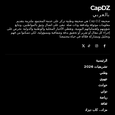
CapDZ
بالعربي
صحيفة Cap DZ هي صحيفة وطنية تركز على خدمة المجتمع، ملتزمة بتقديم
معلومات موثوقة ومُدققة وذات صلة. نبقى على اتصال وثيق بالمواطنين، ونتابع
شؤونهم واهتماماتهم اليومية، ونغطي الأخبار المحلية والوطنية والدولية. نحرص على
إجراء كل مقال أو تقرير أو تحقيق بدقة وشفافية ومسؤولية، لكي تتمكنوا من فهم
وتحليل ومشاركة فعّالة في حياة مجتمعنا.
الرئيسية
تشريعيات 2026
وطني
جهوي
حوادث
دولي
رياضة
ثقافة
مزاد… كاب ديزاد