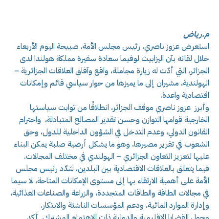
م.رياض
استعرض عزوز ناصري، رئيس مجلس الأمة، صبيحة اليوم الأربعاء
خلال لقائه بآن اليزابيث لوفيما سعادة سفيرة مملكة هولندا لدى
الجزائر، التي أدّت له زيارة مجاملة، واقع وآفاق العلاقات الجزائرية –
الهولندية، مشيران إلى ما يميزها من حوار سياسي قائم وإمكانات
اقتصادية واعدة.
وأبرز عزوز ناصري موقف الجزائر، انطلاقًا من ثوابت سياستها
الخارجية قوامها التوازن وحسن تقدير المصالح المتبادلة، واحترام
القانون الدولي، وعدم التدخل في الشؤون الداخلية للدول، وحق
الشعوب في تقرير مصيرها، وهو ما يشكل أرضية صلبة يمكن البناء
عليها لتعزيز التعاون الجزائري – الهولندي في مختلف المجالات.
فيما يتعلق بالعلاقات الاقتصادية بين البلدين، شدّد رئيس مجلس
الأمة على أهمية الارتقاء بها إلى مستوى الإمكانات المتاحة، لا سيما
في مجالات الطاقة والطاقات المتجددة، والزراعة والصناعات الغذائية،
وإدارة الموارد المائية، ودعم المؤسسات الناشئة والابتكار.
وحول القضايا الإقليمية والدولية ذات الاهتمام المشترك، أكد