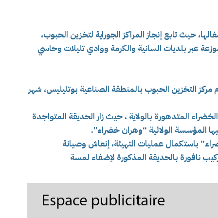
الها، حيث تابع إنجاز المراكز الجوراية لتخزين الحبوب،
منها إلى 50 ألف قنطار، موزعة عبر بلديات السانية والكرمة ووادي تليلات وحاسي
مركز التخزين الحبوب بالمنطقة الصناعية بوتليليس،
شهر
ضراء المتدهورة بالولاية ، حيث زار الحديقة المتواجدة
ا المؤسسة الولائية “وهران خضراء”.
راء” باستكمال عمليات التهيئة، إنعاش وصيانة
ركيب نافورة بالحديقة المذكورة لإضفاء لمسة