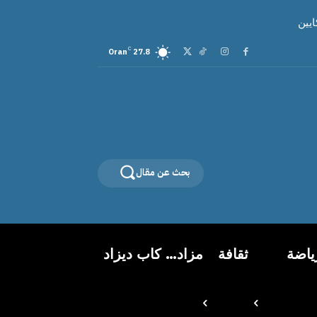
C
Oran
27.8
بحث عن مقال
ياضة
ثقافة
مزاد… كاب ديزاد