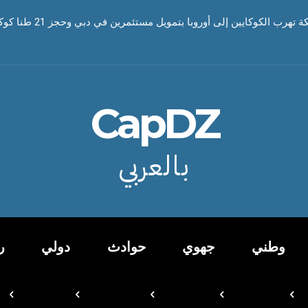
لامة الملاحة الجوية واقتراب طائرة ركاب من مروحية ترامب
هرب الكوكايين إلى أوروبا بتمويل مستثمرين في دبي وحجز 21 طنا كوكايين
CapDZ
بالعربي
وطني
جهوي
حوادث
دولي
ر