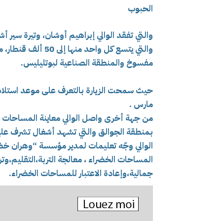
الحبوب
والتي تفقد الوالي إبراهيم أوشان، وتيرة سير أشغ
والتي يتسع كل واحد 
مفسوخ والمنطقة الصناعية لبوتليليس.
حيث سمحت الزيارة بالتعرف على موعد استلام 
مارس .
من جهة أخرى واصل الوالي معاينة المساحات الخ
بمنطقة الجوالق والتي تشهد أشغال تشرف عليه
الوالي وجّه تعليمات لمدير مؤسسة “وهران خض
المساحات الخضراء ، معالجة التربة،التقليم،وت
جمالية،وإعادة الاعتبار للمساحات الخضراء.