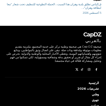
ق.إلياس تطلق بلدية وهران هذا السبت ، الحملة التطوعية للتنظيف تحت شعار "معا
لنظافة وهران"،...
5 أغسطس 2026
CapDZ
بالعربي
صحيفة Cap DZ هي صحيفة وطنية تركز على خدمة المجتمع، ملتزمة بتقديم
معلومات موثوقة ومُدققة وذات صلة. نبقى على اتصال وثيق بالمواطنين، ونتابع
شؤونهم واهتماماتهم اليومية، ونغطي الأخبار المحلية والوطنية والدولية. نحرص على
إجراء كل مقال أو تقرير أو تحقيق بدقة وشفافية ومسؤولية، لكي تتمكنوا من فهم
وتحليل ومشاركة فعّالة في حياة مجتمعنا.
الرئيسية
تشريعيات 2026
وطني
جهوي
حوادث