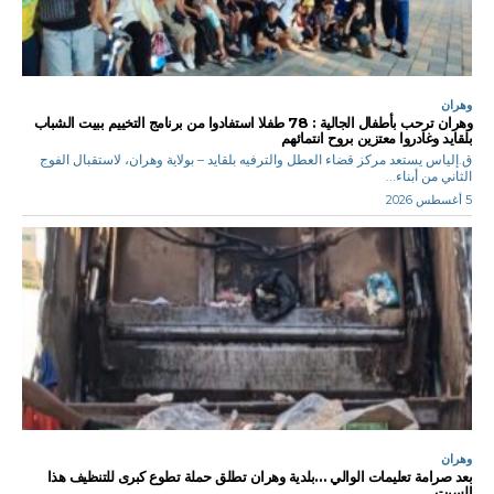
وهران
وهران ترحب بأطفال الجالية : 78 طفلا استفادوا من برنامج التخييم ببيت الشباب
بلقايد وغادروا معتزين بروح انتمائهم
ق.إلياس يستعد مركز قضاء العطل والترفيه بلقايد – بولاية وهران، لاستقبال الفوج
الثاني من أبناء...
5 أغسطس 2026
وهران
بعد صرامة تعليمات الوالي …بلدية وهران تطلق حملة تطوع كبرى للتنظيف هذا
السبت