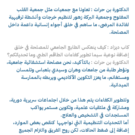
الدكتورة بن حراث : تعاونا مع جمعيات مثل جمعية القلب
المفتوح وجمعية البركة زهور لتنظيم خرجات وأنشطة ترفيهية
لفائدة المرضى، ما ساهم في خلق أجواء إنسانية داعمة داخل
المصلحة.
كاب ديزاد : كيف ينعكس الطابع الجامعي للمصلحة في خلق
إضافة نوعية سيما تطوير كفاءات الطاقم الطبي وما تحدياتكم؟
الدكتورة بن حراث :
بالتأكيد، نحن مصلحة استشفائية جامعية،
ونؤطر طلبة من جامعات وهران وسيدي بلعباس وتلمسان
ومستغانم، ما يعزز التكوين الأكاديمي ويربطه بالممارسة
الميدانية.
ولتطوير الكفاءات يتم هذا من خلال اجتماعات سريرية دورية،
ومشاركة في ملتقيات علمية، وتكوين مستمر يواكب
المستجدات في التشخيص والعلاج.
أما التحديات التنظيمية التي نواجهها كنقص بعض الموارد،
إضافة إلى ضغط الحالات، لكن روح الفريق والتزام الجميع