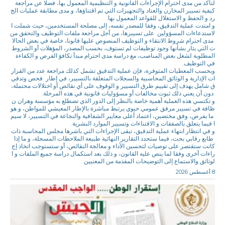
لتأكد من مدى احترام الإجراءات القانونية و التنظيمية المعمول بها، فضلا عن مراجعة
كيفية تسيير المخازن والعتاد والتجهيزات التي تم اقتناؤها، و مدى مطابقة عمليات الج
رد و الحفظ و الاستغلال للقواعد المعمول بها.
و امتدت عملية التدقيق، وفقا للمصدر نفسه، إلى مصلحة المستخدمين، حيث شملت ا
لاستدعاءات المسؤولين على تسييرها، من أجل مراجعة ملفات التوظيف والتحقق من
مدى احترام شروط الانتقاء و التوظيف المنصوص عليها قانونا، خاصة في بعض الحالا
ت التي يثار بشأنها وجود توظيفات لم تستوف، بحسب المصدر، المؤهلات أو الشروط
المطلوبة لشغل بعض المناصب، مع دراسة مدى احترام مبدأ تكافؤ الفرص و الكفاءة
في التوظيف.
وبحسب المعطيات المتوفرة، فإن عملية التدقيق تشمل كذلك مراجعة عدد من القرار
ات الإدارية و الوثائق المحاسبية والسجلات المتعلقة بالتسيير، في إطار فحص وتدقي
ق شامل يهدف إلى تقييم طرق التسيير و الوقوف على أي نقائص أو اختلالات محتملة،
دون أن يعني ذلك ثبوت مخالفات أو مسؤوليات قانونية في هذه المرحلة.
و تكتسي هذه العملية أهمية خاصة بالنظر إلى الدور الذي تضطلع به مؤسسة وهران ن
ظافة في تسيير مرفق عمومي حيوي يرتبط مباشرة بالإطار المعيشي للمواطن، و هو
ما يفرض، وفق مختصين، اعتماد أعلى معايير الشفافية والنجاعة في التسيير، لا سيم
ا فيما يتعلق بالصفقات و الاقتناءات وتسيير الموارد البشرية.
و في انتظار انتهاء عملية التدقيق، تبقى الإجراءات التي باشرها مجلس المحاسبة ذات
طابع رقابي بحت، فيما ستحدد التقارير النهائية طبيعة الملاحظات المسجلة، و ما إذا
كانت ستقتصر على توصيات لتحسين الأداء و معالجة النقائص، أو ستستوجب اتخاذ إج
راءات أخرى وفقا لما ينص عليه القانون، و ذلك بعد استكمال دراسة جميع الملفات و ا
لوثائق والاستماع إلى التوضيحات المقدمة من المعنيين.
8 أغسطس 2026