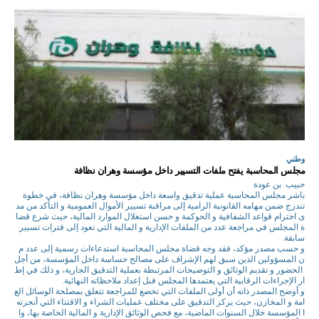
وطني
مجلس المحاسبة يفتح ملفات التسيير داخل مؤسسة وهران نظافة
حبيب. بن عودة
باشر مجلس المحاسبة عملية تدقيق واسعة داخل مؤسسة وهران نظافة، في خطوة
تندرج ضمن مهامه القانونية الرامية إلى مراقبة تسيير الأموال العمومية و التأكد من مد
ى احترام قواعد الشفافية و الحوكمة و حسن استغلال الموارد المالية، حيث شرع قضا
ة المجلس في مراجعة عدد من الملفات الإدارية و المالية التي تعود إلى فترات تسيير
سابقة.
و حسب مصدر مؤكد، فقد وجه قضاة مجلس المحاسبة استدعاءات رسمية إلى عدد م
ن المسؤولين الذين سبق لهم الإشراف على مصالح حساسة داخل المؤسسة، من أجل
الحضور و تقديم الوثائق و التوضيحات المرتبطة بعملية التدقيق الجارية، و ذلك في إط
ار الإجراءات الرقابية التي يعتمدها المجلس قبل إعداد ملاحظاته النهائية.
و أوضح المصدر ذاته أن أولى الملفات التي تخضع للمراجعة تتعلق بمصلحة الوسائل الع
امة و المخازن، حيث يركز التدقيق على مختلف عمليات الشراء و الاقتناء التي أنجزته
ا المؤسسة خلال السنوات الماضية، مع فحص الوثائق الإدارية و المالية الخاصة بها، وا