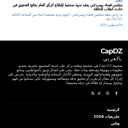
وطني
مجلس قضاء بومرداس يعقد ندوة صحفية لإطلاع الرأي العام بنتائج التحقيق في
حادث انقلاب الحافلة
م.رياض يعقد مجلس قضاء بومرداس ، اليوم ندوة صحفية ابتداء من الساعة الثالثة
(15:00) بعد...
8 أغسطس 2026
CapDZ
بالعربي
صحيفة Cap DZ هي صحيفة وطنية تركز على خدمة المجتمع، ملتزمة بتقديم
معلومات موثوقة ومُدققة وذات صلة. نبقى على اتصال وثيق بالمواطنين، ونتابع
شؤونهم واهتماماتهم اليومية، ونغطي الأخبار المحلية والوطنية والدولية. نحرص على
إجراء كل مقال أو تقرير أو تحقيق بدقة وشفافية ومسؤولية، لكي تتمكنوا من فهم
وتحليل ومشاركة فعّالة في حياة مجتمعنا.
الرئيسية
تشريعيات 2026
وطني