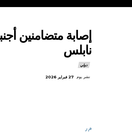
إصابة متضامنين أجن
نابلس
دولي
نشر يوم
27 فبراير 2026
م ر