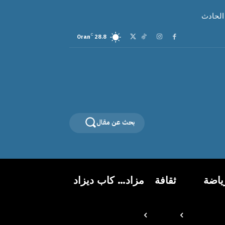
 الحادث
C
Oran
28.8
بحث عن مقال
ياضة
ثقافة
مزاد… كاب ديزاد