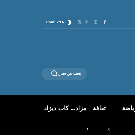
C
Oran
29.6
بحث عن مقال
ياضة
ثقافة
مزاد… كاب ديزاد