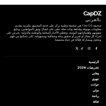
CapDZ
بالعربي
صحيفة Cap DZ هي صحيفة وطنية تركز على خدمة المجتمع، ملتزمة بتقديم
معلومات موثوقة ومُدققة وذات صلة. نبقى على اتصال وثيق بالمواطنين، ونتابع
شؤونهم واهتماماتهم اليومية، ونغطي الأخبار المحلية والوطنية والدولية. نحرص على
إجراء كل مقال أو تقرير أو تحقيق بدقة وشفافية ومسؤولية، لكي تتمكنوا من فهم
وتحليل ومشاركة فعّالة في حياة مجتمعنا.
الرئيسية
تشريعيات 2026
وطني
جهوي
حوادث
دولي
رياضة
ثقافة