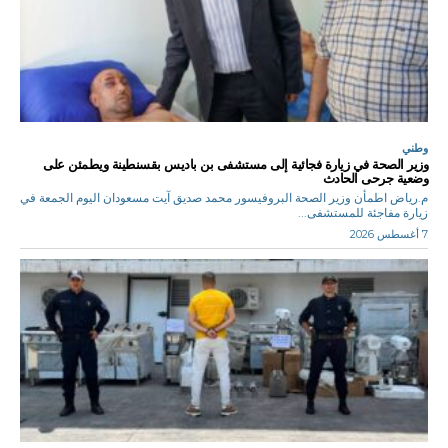
وطني
وزير الصحة في زيارة فجائية إلى مستشفى بن باديس بقسنطينة ويطمئن على
وضعية جرحى الحادث
م.رياض اطمأن وزير الصحة البروفيسور محمد صديق آيت مسعودان اليوم الجمعة في
زيارة مفاجئة للمستشفى...
7 أغسطس 2026