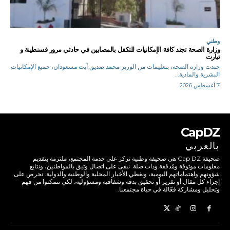
وطني
وزارة الصحة تجند كافة الإمكانيات للتكفل بالمصابين في حادثي مرور قسنطينة و
تيارت
جندت وزارة الصحة، بتعليمات من الوزير محمد صديق آيت مسعودان، جميع الإمكانيات
البشرية والمادية...
7 أغسطس 2026
CapDZ
بالعربي
صحيفة Cap DZ هي صحيفة وطنية تركز على خدمة المجتمع، ملتزمة بتقديم
معلومات موثوقة ومُدققة وذات صلة. نبقى على اتصال وثيق بالمواطنين، ونتابع
شؤونهم واهتماماتهم اليومية، ونغطي الأخبار المحلية والوطنية والدولية. نحرص على
إجراء كل مقال أو تقرير أو تحقيق بدقة وشفافية ومسؤولية، لكي تتمكنوا من فهم
وتحليل ومشاركة فعّالة في حياة مجتمعنا.