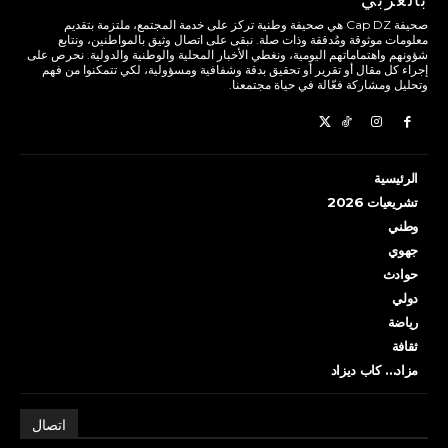
صحيفة Cap DZ هي صحيفة وطنية تركز على خدمة المجتمع، ملتزمة بتقديم
معلومات موثوقة ومُدققة وذات صلة. نبقى على اتصال وثيق بالمواطنين، ونتابع
شؤونهم واهتماماتهم اليومية، ونغطي الأخبار المحلية والوطنية والدولية. نحرص على
إجراء كل مقال أو تقرير أو تحقيق بدقة وشفافية ومسؤولية، لكي تتمكنوا من فهم
وتحليل ومشاركة فعّالة في حياة مجتمعنا.
الرئيسية
تشريعيات 2026
وطني
جهوي
حوادث
دولي
رياضة
ثقافة
مزاد… كاب ديزاد
اتصال