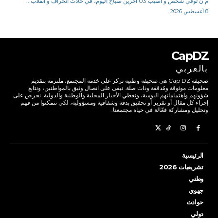
م ن توفي شخص و أصيب 03 آخرين صباح اليوم، في حادث انحراف و انقلاب...
8 أغسطس 2026
CapDZ
بالعربي
صحيفة Cap DZ هي صحيفة وطنية تركز على خدمة المجتمع، ملتزمة بتقديم
معلومات موثوقة ومُدققة وذات صلة. نبقى على اتصال وثيق بالمواطنين، ونتابع
شؤونهم واهتماماتهم اليومية، ونغطي الأخبار المحلية والوطنية والدولية. نحرص على
إجراء كل مقال أو تقرير أو تحقيق بدقة وشفافية ومسؤولية، لكي تتمكنوا من فهم
وتحليل ومشاركة فعّالة في حياة مجتمعنا.
الرئيسية
تشريعيات 2026
وطني
جهوي
حوادث
دولي