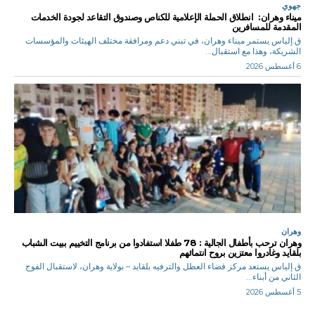
جهوي
ميناء وهران: انطلاق الحملة الإعلامية للكناص وصندوق التقاعد لجودة الخدمات
المقدمة للمسافرين
ق.إلياس يستمر ميناء وهران، في تبني دعم ومرافقة مختلف الهيئات والمؤسسات
الشريكة، وهذا مع استقبال...
6 أغسطس 2026
وهران
وهران ترحب بأطفال الجالية : 78 طفلا استفادوا من برنامج التخييم ببيت الشباب
بلقايد وغادروا معتزين بروح انتمائهم
ق.إلياس يستعد مركز قضاء العطل والترفيه بلقايد – بولاية وهران، لاستقبال الفوج
الثاني من أبناء...
5 أغسطس 2026