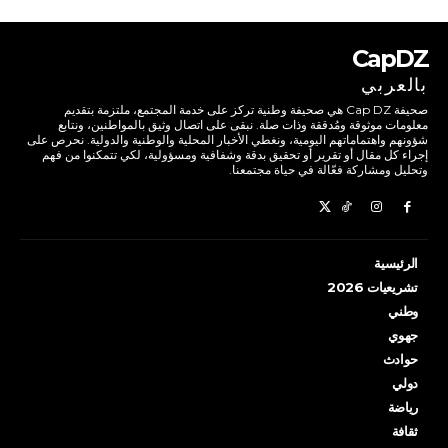
CapDZ
بالعربي
صحيفة Cap DZ هي صحيفة وطنية تركز على خدمة المجتمع، ملتزمة بتقديم
معلومات موثوقة ومُدققة وذات صلة. نبقى على اتصال وثيق بالمواطنين، ونتابع
شؤونهم واهتماماتهم اليومية، ونغطي الأخبار المحلية والوطنية والدولية. نحرص على
إجراء كل مقال أو تقرير أو تحقيق بدقة وشفافية ومسؤولية، لكي تتمكنوا من فهم
وتحليل ومشاركة فعّالة في حياة مجتمعنا.
الرئيسية
تشريعيات 2026
وطني
جهوي
حوادث
دولي
رياضة
ثقافة