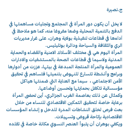
ح.نصيرة
لا يخل أن يكون دور المرأة في المجتمع وتجليات مساهمتها في
الدفع بالتنمية المحلية وضعا مفروغا منه، كما هو ملاحظ في
آداءها في قطاعات تنفيذية بولاية وهران، على غرار مديريات
الري والثقافة والسياحة ودائرة بوتليليس.
المرأة اليوم هي في مختلف الأسلاك الامنية والقضاء والحماية
المدنية ولاسيما في قطاعات الصحة بالمستشفيات والادارات
العمومية والمرأة المنتجة المبدعة في بيتها، عززت من أدوارها
وبرامج وأنشطة تتسارع للنهوض بتنميتها فتساهم في تحقيق
الأمن الاجتماعي ، سيما مع العناية التي ضمنتها هياكل
مؤسساتية تتكفل بحمايتها وتحسين أوضاعها.
وكمثال عن ذلك بعاصمة الغرب الجزائري، أين تحضى المرأة
برعاية خاصة لتحقيق التمكين الاقتصادي للنساء من خلال
بعث فرص لخلق النشاطات المدرة للدخل و إنشاء المؤسسات
الاقتصادية بإتاحة قروض وتسهيلات.
ويكفي بوهران أن يتبوأ العنصر النسوي مكانة خاصة في تقلده