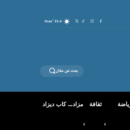
C
Oran
31.4
بحث عن مقال
ياضة
ثقافة
مزاد… كاب ديزاد