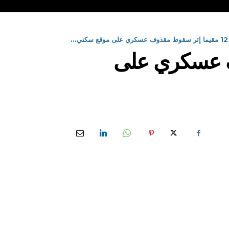
.
وط مقذوف عسكري على