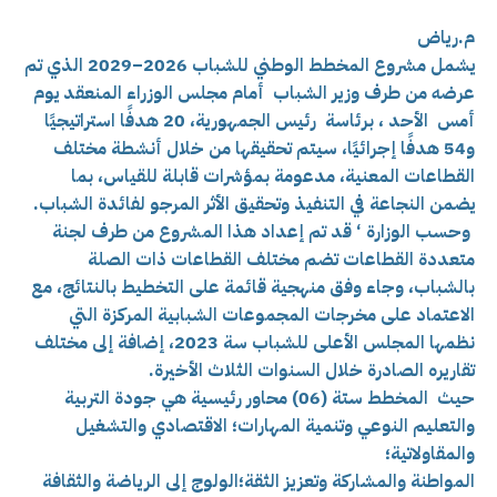
م.رياض
يشمل مشروع المخطط الوطني للشباب 2026–2029 الذي تم
عرضه من طرف وزير الشباب أمام مجلس الوزراء المنعقد يوم
أمس الأحد ، برئاسة رئيس الجمهورية،
20 هدفًا استراتيجيًا
و54 هدفًا إجرائيًا، سيتم تحقيقها من خلال أنشطة مختلف
القطاعات المعنية، مدعومة بمؤشرات قابلة للقياس، بما
يضمن النجاعة في التنفيذ وتحقيق الأثر المرجو لفائدة الشباب.
وحسب الوزارة ‘ قد تم إعداد هذا المشروع من طرف لجنة
متعددة القطاعات تضم مختلف القطاعات ذات الصلة
بالشباب، وجاء وفق منهجية قائمة على التخطيط بالنتائج، مع
الاعتماد على مخرجات المجموعات الشبابية المركزة التي
نظمها المجلس الأعلى للشباب سة 2023، إضافة إلى مختلف
تقاريره الصادرة خلال السنوات الثلاث الأخيرة.
حيث المخطط ستة (06) محاور رئيسية هي
جودة التربية
والتعليم النوعي وتنمية المهارات؛
الاقتصادي والتشغيل
والمقاولاتية؛
المواطنة والمشاركة وتعزيز الثقة؛
الولوج إلى الرياضة والثقافة