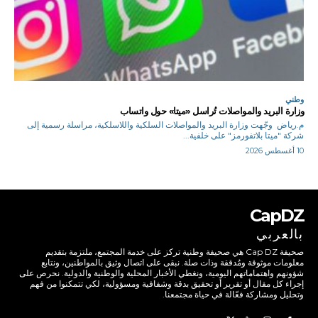
وطني
وزارة البريد والمواصلات تُراسل «ميتا» حول واتساب
م.رياض وجّهت وزارة البريد والمواصلات السلكية واللاسلكية، مراسلة رسمية إلى
شركة "ميتا بلاتفورمز" على خلفية...
10 أغسطس 2026
CapDZ
بالعربي
صحيفة Cap DZ هي صحيفة وطنية تركز على خدمة المجتمع، ملتزمة بتقديم
معلومات موثوقة ومُدققة وذات صلة. نبقى على اتصال وثيق بالمواطنين، ونتابع
شؤونهم واهتماماتهم اليومية، ونغطي الأخبار المحلية والوطنية والدولية. نحرص على
إجراء كل مقال أو تقرير أو تحقيق بدقة وشفافية ومسؤولية، لكي تتمكنوا من فهم
وتحليل ومشاركة فعّالة في حياة مجتمعنا.