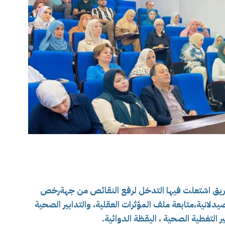
طريق اشتعلت فيها التدخل لرفع النقائص من جهةرخص
 توفر المنتجات الصيدلانية،متابعة ملف المؤثرات العقلية، والتدابير الصحية