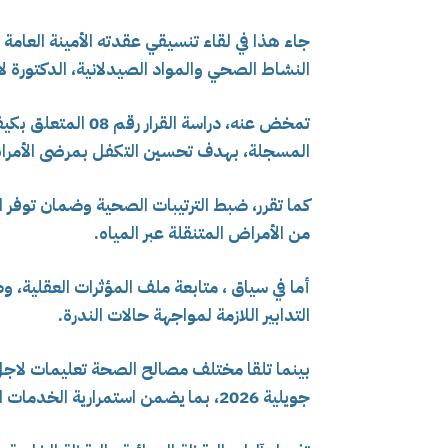
جاء هذا في لقاء تنسيقي عقدته الأمينة العامة 
النشاط الصحي والمواد الصيدلانية، الدكتورة لا
تمخض عنه، دراسة ال
المسجلة، بهدف تحسين التكفل بمرضى الأمراض
كما تقرر، ضبط الترتيبات الصحية وضمان توفر ال
من الأمراض المتنقلة عبر المياه.
أما في سياق ، متابعة ملف المؤثرات العقلية، و
التدابير اللازمة لمواجهة حالات الندرة.
جويلية 2026، بما يضمن استمرارية الخدمات الصحية في أفضل الظروف.