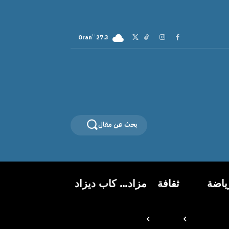
C
Oran
27.3
بحث عن مقال
ياضة
ثقافة
مزاد… كاب ديزاد