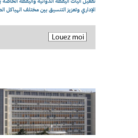
تفعيل آليات اليقظة الدوائية واليقظة الخاصة 
الإداري وتعزيز التنسيق بين مختلف الهياكل ال