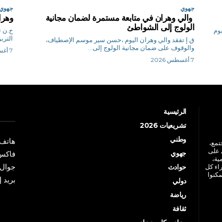
جهوي
جهوي
والي وهران في متابعة مستمرة لضمان مجانية
وهرا
الولوج إلى الشواطئ
ليوم
ح
الترب
ق.إ تفقد والي وهران اليوم ،حسن سير موسم الإصطياف،
والوقوف على ضمان مجانية الولوج إلى...
7 أغسطس 2026
7 أغسطس 2026
الرئيسية
تشريعيات 2026
وطني
هاتف: +213 41 
جتمع،
 على
جهوي
فاكس: +213 41
ية،
جوال: +213 7 70 
راء كل
حوادث
مكنوا
بريد إلكترو
دولي
رياضة
ثقافة