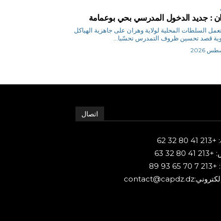
ن : جديد الدخول المدرسي بحي بوعمامة
.ن تعمل السلطات المحلية لولاية وهران على جاهزية الهياكل
وية قصد تحسين ظروف التمدرس تحسّبا...
اتصال
80 32 62
 80 32 63
65 93 89
ني:contact@capdz.dz