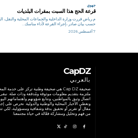
جهوي
قرعة الحج هذا السبت بمقرات البلديات
م.رياض قررت وزارة الداخلية والجماعات المحلية والنقل، ا
حسب بيان صادر ،إجراء القرعة لأداء مناسك...
7 أغسطس 2026
CapDZ
بالعربي
صحيفة Cap DZ هي صحيفة وطنية تركز على خدمة الم
ملتزمة بتقديم معلومات موثوقة ومُدققة وذات صلة. نبقى
اتصال وثيق بالمواطنين، ونتابع شؤونهم واهتماماتهم اليوم
ونغطي الأخبار المحلية والوطنية والدولية. نحرص على إج
مقال أو تقرير أو تحقيق بدقة وشفافية ومسؤولية، لكي تت
من فهم وتحليل ومشاركة فعّالة في حياة مجتمعنا.