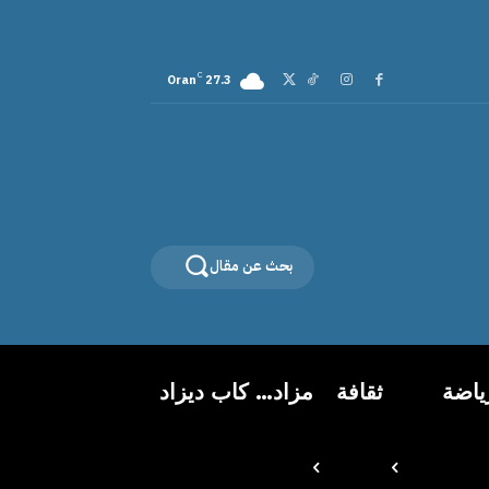
C
Oran
27.3
بحث عن مقال
ياضة
ثقافة
مزاد… كاب ديزاد