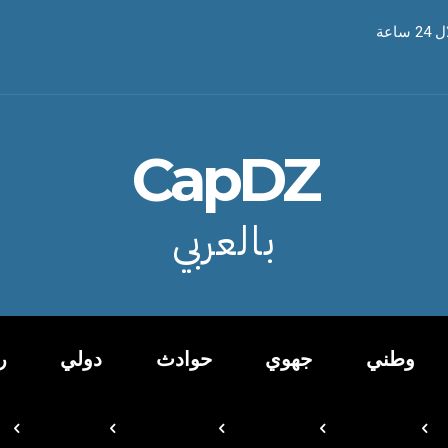
CapDZ
بالعربي
وطني
جهوي
حوادث
دولي
ر