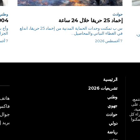
حوادث
وطني
إخماد 25 حريقا خلال 24 ساعة
1004 تاجرا يوفرون خدمة الد
س ب تمكنت وحدات الحماية المدنية من إخماد 25 حريقا، اندلع
و
في الغطاء النباتي والمحاصيل...
الجزائر 1004 تا
ن،
7 أغسطس 2026
7 أغسطس 2026
الرئيسية
تشريعيات 2026
وطني
هاتف: +213 41 
جتمع،
 على
جهوي
فاكس: +213 41
ية،
جوال: +213 7 70 
راء كل
حوادث
مكنوا
بريد إلكترو
دولي
رياضة