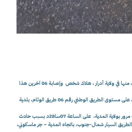
منها في ولاية أدرار ، هلاك شخص
وإصابة 06 آخرين هذا
انجر الحادث عن انحراف و انقلاب سيارة نفعية ، على مستوى الطريق الوطني رقم 06 طريق الوئام، بلدية
على الساعة 07سا28د بسبب حادث
ت على مستوى الطريق السيار شمال-جنوب، باتجاه المدية – جر ماسكوني،