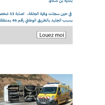
بلدية بن شكاو.
في حين سجلت ولاية الجلفة،
اصابة 11 شخص بجروح متفاوتة الخطرة، جراء
بسبب الجليد بالطريق الوطني رقم 46 بمنطقة للواي.