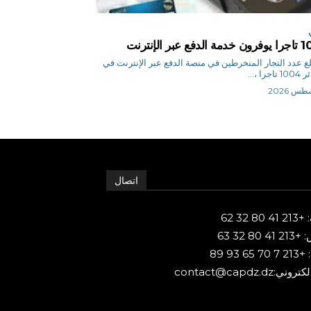
فع عبر الإنترنت
أج بلغ عدد التجار المنخرطين في منصة الدفع عبر الإنترنت في
جرا ،...
اتصال
80 32 62
 80 32 63
65 93 89
ني:contact@capdz.dz