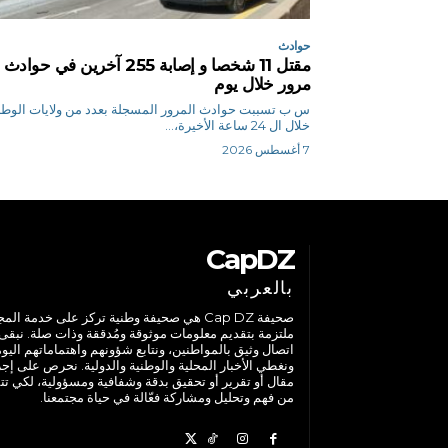
حوادث
مقتل 11 شخصا و إصابة 255 آخرين في حوادث
مرور خلال يوم
س ب تسببت حوادث المرور المسجلة بعدد من ولايات الوط
خلال ال 24 ساعة الأخيرة،...
7 أغسطس 2026
CapDZ
بالعربي
صحيفة Cap DZ هي صحيفة وطنية تركز على خدمة الم
ملتزمة بتقديم معلومات موثوقة ومُدققة وذات صلة. نبقى
اتصال وثيق بالمواطنين، ونتابع شؤونهم واهتماماتهم اليوم
ونغطي الأخبار المحلية والوطنية والدولية. نحرص على إج
مقال أو تقرير أو تحقيق بدقة وشفافية ومسؤولية، لكي تت
من فهم وتحليل ومشاركة فعّالة في حياة مجتمعنا.