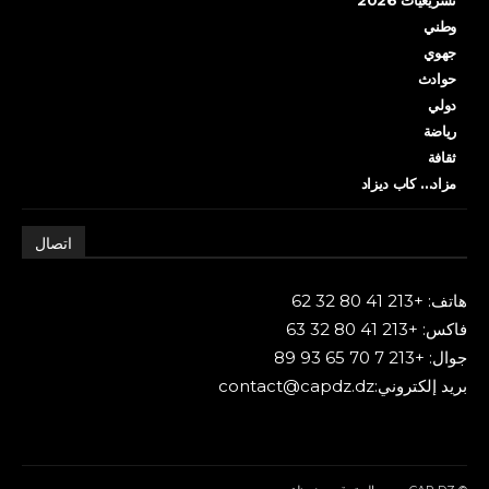
وطني
جهوي
حوادث
دولي
رياضة
ثقافة
مزاد… كاب ديزاد
اتصال
هاتف: +213 41 80 32 62
فاكس: +213 41 80 32 63
جوال: +213 7 70 65 93 89
بريد إلكتروني:contact@capdz.dz