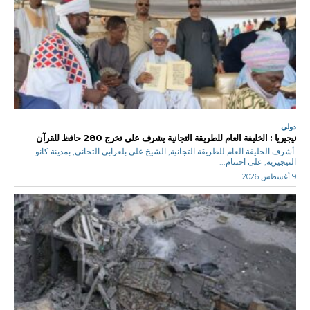
دولي
نيجيريا : الخليفة العام للطريقة التجانية يشرف على تخرج 280 حافظ للقرآن
أشرف الخليفة العام للطريقة التجانية, الشيخ علي بلعرابي التجاني, بمدينة كانو
النيجيرية, على اختتام...
9 أغسطس 2026