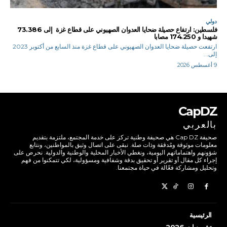
دولي
فلسطين: ارتفاع حصيلة ضحايا العدوان الصهيوني على قطاع غزة إلى 73.386
شهيدا و 174.250 مصابا
ارتفعت حصيلة ضحايا العدوان الصهيوني على قطاع غزة منذ السابع من أكتوبر 2023
إلى...
9 أغسطس 2026
CapDZ
بالعربي
صحيفة Cap DZ هي صحيفة وطنية تركز على خدمة المجتمع، ملتزمة بتقديم
معلومات موثوقة ومُدققة وذات صلة. نبقى على اتصال وثيق بالمواطنين، ونتابع
شؤونهم واهتماماتهم اليومية، ونغطي الأخبار المحلية والوطنية والدولية. نحرص على
إجراء كل مقال أو تقرير أو تحقيق بدقة وشفافية ومسؤولية، لكي تتمكنوا من فهم
وتحليل ومشاركة فعّالة في حياة مجتمعنا.
الرئيسية
تشريعيات 2026