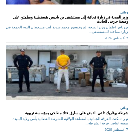
وطني
وزير الصحة في زيارة فجائية إلى مستشفى بن باديس بقسنطينة ويطمئن على
وضعية جرحى الحادث
م.رياض اطمأن وزير الصحة البروفيسور محمد صديق آيت مسعودان اليوم الجمعة في
زيارة مفاجئة للمستشفى...
7 أغسطس 2026
وطني
شرطة بوفاريك تلقي القبض على سارق عتاد مطبخي بمؤسسة تربوية
م.ر تمكنت الفرقة الجنائية بالمصلحة الولائية للشرطة القضائية بأمن ولاية البليدة
بمعية عناصر فرقة الشرطة...
7 أغسطس 2026