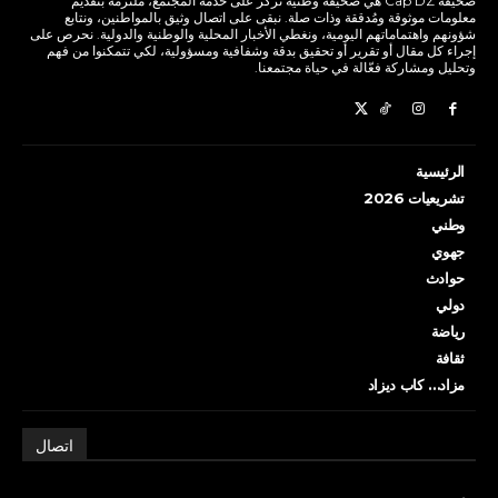
صحيفة Cap DZ هي صحيفة وطنية تركز على خدمة المجتمع، ملتزمة بتقديم
معلومات موثوقة ومُدققة وذات صلة. نبقى على اتصال وثيق بالمواطنين، ونتابع
شؤونهم واهتماماتهم اليومية، ونغطي الأخبار المحلية والوطنية والدولية. نحرص على
إجراء كل مقال أو تقرير أو تحقيق بدقة وشفافية ومسؤولية، لكي تتمكنوا من فهم
وتحليل ومشاركة فعّالة في حياة مجتمعنا.
الرئيسية
تشريعيات 2026
وطني
جهوي
حوادث
دولي
رياضة
ثقافة
مزاد… كاب ديزاد
اتصال