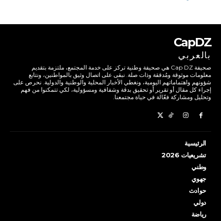
CapDZ
بالعربي
صحيفة Cap DZ هي صحيفة وطنية تركز على خدمة المجتمع، ملتزمة بتقديم
معلومات موثوقة ومُدققة وذات صلة. نبقى على اتصال وثيق بالمواطنين، ونتابع
شؤونهم واهتماماتهم اليومية، ونغطي الأخبار المحلية والوطنية والدولية. نحرص على
إجراء كل مقال أو تقرير أو تحقيق بدقة وشفافية ومسؤولية، لكي تتمكنوا من فهم
وتحليل ومشاركة فعّالة في حياة مجتمعنا.
الرئيسية
تشريعيات 2026
وطني
جهوي
حوادث
دولي
رياضة