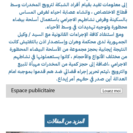
إلى معلومات
تفيد بقيام أفراد الشبكة لترويج المخدرات وسط
قطاع الاختصاص ، وانشاء عصابة احياء لغرض المساس
بالسكينة وفرض نشاطهم الاجرامي باستعمال أسلحة بيضاء
محظورة وتوجيه تهديدات في وسط الأحياء.
ومع استنفاد كافة الإجراءات القانونية مع السيد / وكيل
الجمهورية لدى محكمة وهران وإستصدار اذن بالتفتيش كانت
النتيجة إيجابية بحجز مجموعة من الأسلحة البيضاء المحظورة
من مختلف الأنواع والأحجام ، كانوا يستعملونها في نشاطهم
الاجرامي ،اضافة إلى حجز كمية من المخدرات مهيأة للبيع
والترويج ،ليتم تحرير إجراء قضائي ضد هم قدموا بموجبه امام
العدالة أين صدر في حقهم أمر إيداع.
المزيد من المقالات