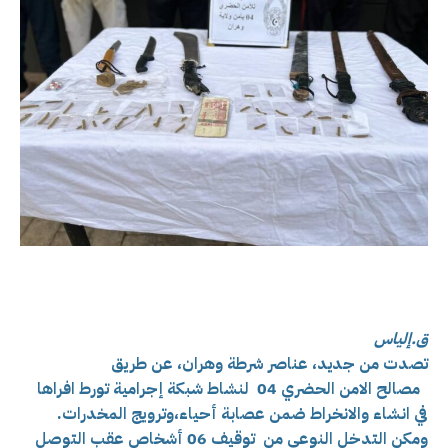
ق.إلياس
تصدت من جديد، عناصر شرطة وهران، عن طريق
مصالح الامن الحضري 04 لنشاط شبكة إجرامية تورط افراها
في انشاء والانخراط ضمن عصابة أحياء،وترويج المخدرات.
ومكن التدخل النوعي من توقيف 06 أشخاص عقب التوصل