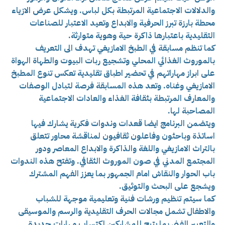
والدلالات الاجتماعية المرتبطة بكل لباس. ويشكل عرض الازياء
محطة بارزة تبرز الحرفية والابداع وتعيد الاعتبار للصناعات
التقليدية باعتبارها ذاكرة حية وهوية متوارثة.
كما تنظم مسابقة في الطبخ الامازيغي تهدف الى التعريف
بالموروث الغذائي المحلي وتشجيع ربات البيوت والطهاة الهواة
على ابراز مهاراتهم في تحضير اطباق تقليدية تعكس تنوع المطبخ
الامازيغي وغناه. وتعد هذه المسابقة فرصة لتبادل الوصفات
والمعارف المرتبطة بثقافة الغذاء والعادات الاجتماعية
المصاحبة لها.
ويتضمن البرنامج ايضا قعدات وندوات فكرية يشارك فيها
اساتذة وباحثون وفاعلون ثقافيون لمناقشة محاور تتعلق
بالتراث الامازيغي واللغة والذاكرة والابداع المعاصر ودور
المجتمع المدني في صون الموروث الثقافي. وتفتح هذه الندوات
باب الحوار والنقاش امام الجمهور بما يعزز الفهم المشترك
ويشجع على البحث والتوثيق.
كما سيتم تنظيم ورشات فنية وتعليمية موجهة للشباب
والاطفال تشمل مجالات الحرف التقليدية والرسم والموسيقى
والتعبير الفني بما يتيح للمشاركين اكتساب مهارات جديدة