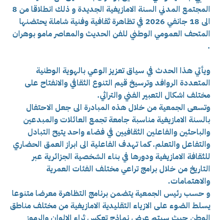
المجتمع المدني السنة الامازيغية الجديدة و ذلك انطلاقا من 8
الى 18 جانفي 2026 في تظاهرة ثقافية وفنية شاملة يحتضنها
المتحف العمومي الوطني للفن الحديث والمعاصر مامو بوهران
.
ويأتي هذا الحدث في سياق تعزيز الوعي بالهوية الوطنية
المتعددة الروافد وترسيخ قيم التنوع الثقافي والانفتاح على
مختلف اشكال التعبير الفني والتراثي.
وتسعى الجمعية من خلال هذه المبادرة الى جعل الاحتفال
بالسنة الامازيغية مناسبة جامعة تجمع العائلات والمبدعين
والباحثين والفاعلين الثقافيين في فضاء واحد يتيح التبادل
والتفاعل والتعلم. كما تهدف الفاعلية الى ابراز العمق الحضاري
للثقافة الامازيغية ودورها في بناء الشخصية الجزائرية عبر
التاريخ من خلال برامج تراعي مختلف الفئات العمرية
والاهتمامات.
و حسب رئيس الجمعية يتضمن برنامج التظاهرة معرضا متنوعا
يسلط الضوء على الازياء التقليدية الامازيغية من مختلف مناطق
الوطن حيث سيتم عرض نماذج تعكس ثراء الالوان والرموز