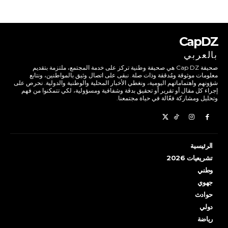
CapDZ
بالعربي
صحيفة Cap DZ هي صحيفة وطنية تركز على خدمة المجتمع، ملتزمة بتقديم
معلومات موثوقة ومُدققة وذات صلة. نبقى على اتصال وثيق بالمواطنين، ونتابع
شؤونهم واهتماماتهم اليومية، ونغطي الأخبار المحلية والوطنية والدولية. نحرص على
إجراء كل مقال أو تقرير أو تحقيق بدقة وشفافية ومسؤولية، لكي تتمكنوا من فهم
وتحليل ومشاركة فعّالة في حياة مجتمعنا.
الرئيسية
تشريعيات 2026
وطني
جهوي
حوادث
دولي
رياضة