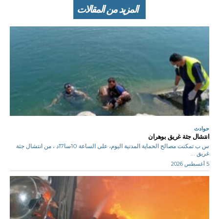
المزيد من المقالات
حوادث
انتشال جثة غريق بوهران
س ب تمكنت مصالح الحماية المدنية اليوم، على الساعة 10سا17د ، من انتشال جثة
غريق ...
5 أغسطس 2026