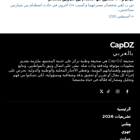
س ب لقي شخصان مصرعهما و أصيب 04 آخرون في حادث اصطدام بين سيارتين
سياحيتين،...
4 أغسطس 2026
CapDZ
بالعربي
صحيفة Cap DZ هي صحيفة وطنية تركز على خدمة المجتمع، ملتزمة بتقديم
معلومات موثوقة ومُدققة وذات صلة. نبقى على اتصال وثيق بالمواطنين، ونتابع
شؤونهم واهتماماتهم اليومية، ونغطي الأخبار المحلية والوطنية والدولية. نحرص على
إجراء كل مقال أو تقرير أو تحقيق بدقة وشفافية ومسؤولية، لكي تتمكنوا من فهم
وتحليل ومشاركة فعّالة في حياة مجتمعنا.
الرئيسية
تشريعيات 2026
وطني
جهوي
حوادث