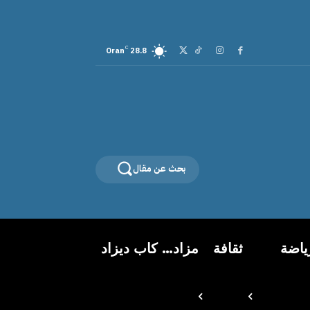
C
Oran
28.8
بحث عن مقال
ياضة
ثقافة
مزاد… كاب ديزاد