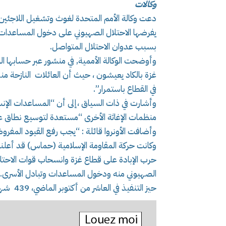
وكالات
دعت وكالة الأمم المتحدة لغوث وتشغيل اللاجئين الف
يفرضها الاحتلال الصهيوني على دخول المساعدات الإ
بسبب عدوان الاحتلال المتواصل.
وأوضحت الوكالة الأممية, في منشور عبر حسابها ا
غزة بالكاد يعيشون ، حيث أن العائلات النازحة منهك
في القطاع باستمرار”.
وأشارت في ذات السياق ،إلى أن “المساعدات الإنسان
منظمات الإغاثة الأخرى “مستعدة لتوسيع نطاق ع
وأضافت الأونروا قائلة : “يجب رفع القيود المفرو
وكانت حركة المقاومة الإسلامية (حماس) قد أعلنت
حرب الإبادة على قطاع غزة وانسحاب قوات الاحتل
الصهيوني منه ودخول المساعدات وتبادل الأسرى. و
حيز التنفيذ في العاشر من أكتوبر الماضي، 439 شهيدا و 1223 مصابا.