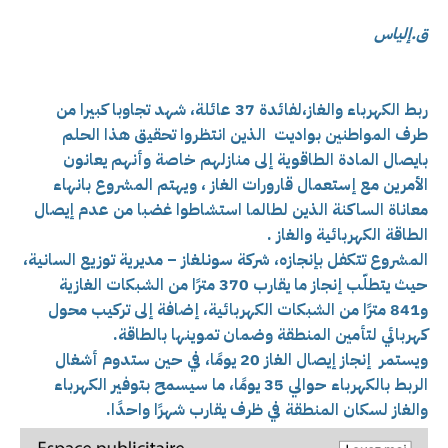
ق.إلياس
ربط الكهرباء والغاز،لفائدة 37 عائلة، شهد تجاوبا كبيرا من
طرف المواطنين بواديت الذين انتظروا تحقيق هذا الحلم
بايصال المادة الطاقوية إلى منازلهم خاصة وأنهم يعانون
الأمرين مع إستعمال قارورات الغاز ، ويهتم المشروع بانهاء
معاناة الساكنة الذين لطالما استشاطوا غضبا من عدم إيصال
الطاقة الكهربائية والغاز .
المشروع تتكفل بإنجازه، شركة سونلغاز – مديرية توزيع السانية،
حيث يتطلّب إنجاز ما يقارب 370 مترًا من الشبكات الغازية
و841 مترًا من الشبكات الكهربائية، إضافة إلى تركيب محول
كهربائي لتأمين المنطقة وضمان تموينها بالطاقة.
ويستمر إنجاز إيصال الغاز 20 يومًا، في حين ستدوم أشغال
الربط بالكهرباء حوالي 35 يومًا، ما سيسمح بتوفير الكهرباء
والغاز لسكان المنطقة في ظرف يقارب شهرًا واحدًا.