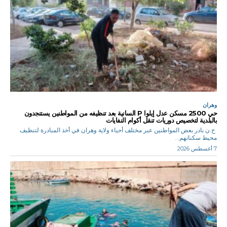
وهران
حي 2500 مسكن عدل إيلوا P السانية بعد تنظيفه من المواطنين يستنجدون
بالبلدية لتخصيص دوريات تنقل أكوام النفايات
ح.ن بادر بعض المواطنين عبر مختلف أحياء ولاية وهران في أخذ المبادرة لتنظيف
محيط سكناتهم...
7 أغسطس 2026