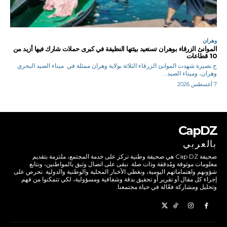
وهران
الموانئ الزرقاء بوهران تستعيد بيئتها النظيفة في كبرى حملات شارك فيها أزيد من
10 قطاعات
ح.نصيرة شهدت الموانئ الزرقاء الثلاثة بولاية وهران ممثلة في ميناء الصيد البحري
وهران، وميناء الصيد...
7 أغسطس 2026
CapDZ
بالعربي
صحيفة Cap DZ هي صحيفة وطنية تركز على خدمة المجتمع، ملتزمة بتقديم
معلومات موثوقة ومُدققة وذات صلة. نبقى على اتصال وثيق بالمواطنين، ونتابع
شؤونهم واهتماماتهم اليومية، ونغطي الأخبار المحلية والوطنية والدولية. نحرص على
إجراء كل مقال أو تقرير أو تحقيق بدقة وشفافية ومسؤولية، لكي تتمكنوا من فهم
وتحليل ومشاركة فعّالة في حياة مجتمعنا.