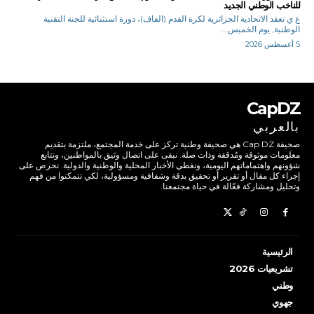
للناخب الوطني الجديد
ع ي تعقد الاتحادية الجزائرية لكرة القدم (الفاف)، دورة استثنائية للجنة التقنية
الوطنية, يوم الخميس...
5 أغسطس 2026
CapDZ
بالعربي
صحيفة Cap DZ هي صحيفة وطنية تركز على خدمة المجتمع، ملتزمة بتقديم
معلومات موثوقة ومُدققة وذات صلة. نبقى على اتصال وثيق بالمواطنين، ونتابع
شؤونهم واهتماماتهم اليومية، ونغطي الأخبار المحلية والوطنية والدولية. نحرص على
إجراء كل مقال أو تقرير أو تحقيق بدقة وشفافية ومسؤولية، لكي تتمكنوا من فهم
وتحليل ومشاركة فعّالة في حياة مجتمعنا.
الرئيسية
تشريعيات 2026
وطني
جهوي