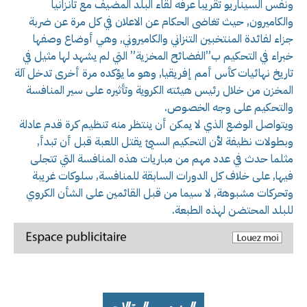
ونفس السيناريو تقريبا عرفه لقاء البلد المضيف مع تانزانيا
والكاميرون, حيث تغاضى الحكام عن الاعلان في كل مرة عن ضربة
جزاء لفائدة المنتخبين التنزاني والكاميروني, وهي أوضاع وصفها
خبراء في التحكيم ب”الفضائح المخزية” التي لم يشهد لها مثيل في
تاريخ نهائيات كأس أمم إفريقيا, وهو ما يؤكده مرة أخرى تدخل آلة
المخزن من خلال رئيس هيئته الكروية وتأثيره على سير المنافسة
والتحكيم على وجه الخصوص.
ويتواصل الوضع الذي لا يمكن أن ينتظر منه تنظيم كرة قدم عادلة
وبطولات نظيفة لأن التحكيم السيئ يقتل اللعبة قبل أن تبدأ,
مثلما حدث في عدد مهم من مباريات هذه المنافسة التي تتجلى
فيها, على خلاف كل الدورات السابقة للمنافسة, سلوكات غريبة
وتحركات مشبوهة, لا سيما من قبل القائمين على الشأن الكروي
للبلد المحتضن لهذه الطبعة.