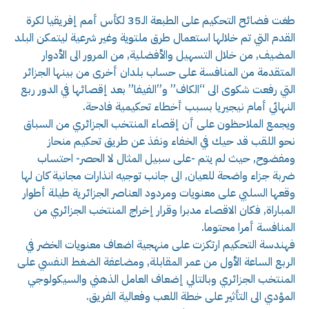
طغت فضائح التحكيم على الطبعة الـ35 لكأس أمم إفريقيا لكرة
القدم التي تم خلالها استعمال طرق ملتوية وغير شرعية ليتمكن البلد
المضيف, من خلال التسهيل والأفضلية, من المرور الى الأدوار
المتقدمة من المنافسة على حساب بلدان أخرى من بينها الجزائر
التي رفعت شكوى الى “الكاف” و”الفيفا” بعد إقصائها في الدور ربع
النهائي أمام نيجيريا بسبب أخطاء تحكيمية فادحة.
ويجمع الملاحظون على أن إقصاء المنتخب الجزائري من السباق
نحو اللقب قد حيك في الخفاء ونفذ عن طريق تحكيم منحاز
ومفضوح, حيث لم يتم -على سبيل المثال لا الحصر- احتساب
ضربة جزاء واضحة للعيان, الى جانب توجيه انذارات مجانية كان لها
وقعها السلبي على معنويات ومردود العناصر الجزائرية طيلة أطوار
المباراة, فكان الاقصاء مدبرا وقرار إخراج المنتخب الجزائري من
المنافسة أمرا محتوما.
فهندسة التحكيم ارتكزت على منهجية اضعاف معنويات الخضر في
الربع الساعة الأول من عمر المقابلة, ومضاعفة الضغط النفسي على
المنتخب الجزائري وبالتالي إضعاف العامل الذهني والسيكولوجي
المؤدي الى التأثير على خطة اللعب وفعالية الفريق.