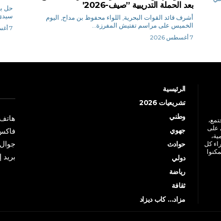
بعد الحملة التدريبية ”صيف-2026′
حل بع
سيدي 
أشرف قائد القوات البحرية, اللواء محفوظ بن مداح, اليوم
الخميس على مراسم تفتيش المفرزة...
7 أغسطس 2026
7 أغسطس 2026
الرئيسية
تشريعيات 2026
وطني
هاتف: +213 41 
جتمع،
 على
جهوي
فاكس: +213 41
ية،
جوال: +213 7 70 
راء كل
حوادث
مكنوا
بريد إلكترو
دولي
رياضة
ثقافة
مزاد… كاب ديزاد