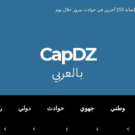
CapDZ
بالعربي
وطني
جهوي
حوادث
دولي
ر