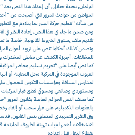
البرلمان, نجيبة جيلالي, أن إعداد هذا النص يعد 
المواطن من حوادث المرور التي أصبحت من “أخطر 
من شأنه “تنظيم حركة السير بما يتلاءم مع التطور ا
ومن ضمن ما جاء في هذا النص, إعادة النظر في ال
تقديم ملف يستوفي الشروط القانونية, خاصة ما تع
وتضمن كذلك أحكاما تنص على تزويد أعوان المراقبة
للمخالفات, أجهزة الكشف عن تعاطي المخدرات وأجه
كما نص أيضا على “تجريم تسليم محاضر المراقبة ا
العيوب الموجودة في المركبة محل المعاينة أو أن
لمدارس السياقة ومؤسسات التكوين للحصول على ش
ومستوردي وصانعي ومسوقي قطع غيار المركبات ا
كما صنف النص الجرائم الخاصة بقانون المرور “
بالعقوبات التكميلية, على غرار سحب أو إلغاء رخص
وفي التقرير التمهيدي المتعلق بنص القانون, قدم
الانشغالات أهمها غياب تهيئة الظروف الملائمة قب
بقطاع النقل قبل اعداده.