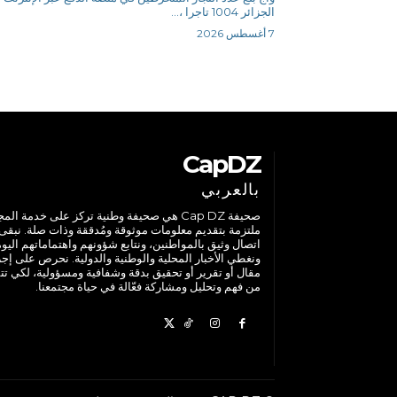
الجزائر 1004 تاجرا ،...
7 أغسطس 2026
CapDZ
بالعربي
صحيفة Cap DZ هي صحيفة وطنية تركز على خدمة الم
ملتزمة بتقديم معلومات موثوقة ومُدققة وذات صلة. نبقى
اتصال وثيق بالمواطنين، ونتابع شؤونهم واهتماماتهم اليوم
ونغطي الأخبار المحلية والوطنية والدولية. نحرص على إج
مقال أو تقرير أو تحقيق بدقة وشفافية ومسؤولية، لكي تت
من فهم وتحليل ومشاركة فعّالة في حياة مجتمعنا.