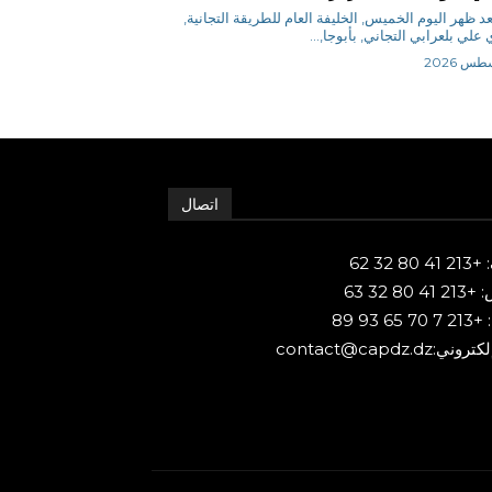
د ظهر اليوم الخميس, الخليفة العام للطريقة التجانية,
علي بلعرابي التجاني, بأبوجا,...
اتصال
80 32 62
 80 32 63
65 93 89
ني:contact@capdz.dz