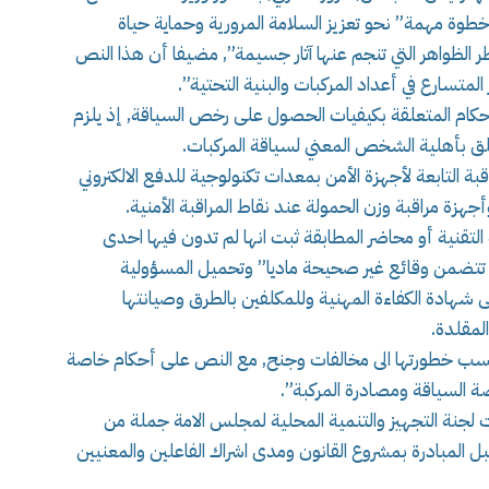
“خطوة مهمة” نحو تعزيز السلامة المرورية وحماية حياة
الظواهر التي تنجم عنها آثار جسيمة”, مضيفا أن هذا النص
لمتسارع في أعداد المركبات والبنية التحتية”.
احكام المتعلقة بكيفيات الحصول على رخص السياقة, إذ يلزم
لق بأهلية الشخص المعني لسياقة المركبات.
 التابعة لأجهزة الأمن بمعدات تكنولوجية للدفع الالكتروني
زة مراقبة وزن الحمولة عند نقاط المراقبة الأمنية.
لتقنية أو محاضر المطابقة ثبت انها لم تدون فيها احدى
ها تتضمن وقائع غير صحيحة ماديا” وتحميل المسؤولية
هادة الكفاءة المهنية وللمكلفين بالطرق وصيانتها
لمقلدة.
حسب خطورتها الى مخالفات وجنح, مع النص على أحكام خاصة
ة السياقة ومصادرة المركبة”.
ت لجنة التجهيز والتنمية المحلية لمجلس الامة جملة من
ل المبادرة بمشروع القانون ومدى اشراك الفاعلين والمعنيين