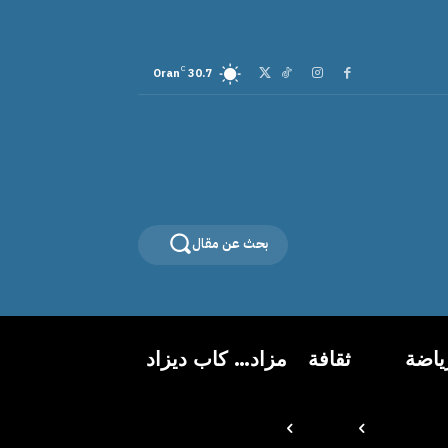
C
Oran
30.7
بحث عن مقال
ياضة
ثقافة
مزاد… كاب ديزاد