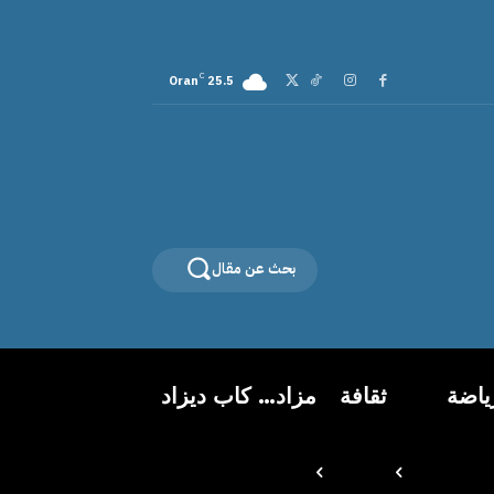
C
Oran
25.5
بحث عن مقال
ياضة
ثقافة
مزاد… كاب ديزاد