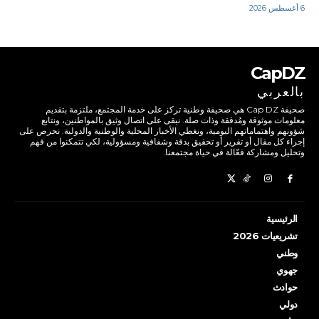
6 أغسطس 2026
CapDZ
بالعربي
صحيفة Cap DZ هي صحيفة وطنية تركز على خدمة المجتمع، ملتزمة بتقديم
معلومات موثوقة ومُدققة وذات صلة. نبقى على اتصال وثيق بالمواطنين، ونتابع
شؤونهم واهتماماتهم اليومية، ونغطي الأخبار المحلية والوطنية والدولية. نحرص على
إجراء كل مقال أو تقرير أو تحقيق بدقة وشفافية ومسؤولية، لكي تتمكنوا من فهم
وتحليل ومشاركة فعّالة في حياة مجتمعنا.
الرئيسية
تشريعيات 2026
وطني
جهوي
حوادث
دولي