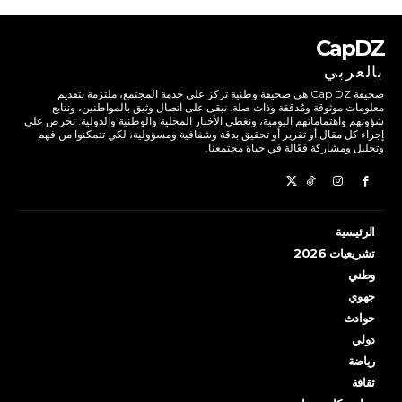
CapDZ
بالعربي
صحيفة Cap DZ هي صحيفة وطنية تركز على خدمة المجتمع، ملتزمة بتقديم
معلومات موثوقة ومُدققة وذات صلة. نبقى على اتصال وثيق بالمواطنين، ونتابع
شؤونهم واهتماماتهم اليومية، ونغطي الأخبار المحلية والوطنية والدولية. نحرص على
إجراء كل مقال أو تقرير أو تحقيق بدقة وشفافية ومسؤولية، لكي تتمكنوا من فهم
وتحليل ومشاركة فعّالة في حياة مجتمعنا.
الرئيسية
تشريعيات 2026
وطني
جهوي
حوادث
دولي
رياضة
ثقافة