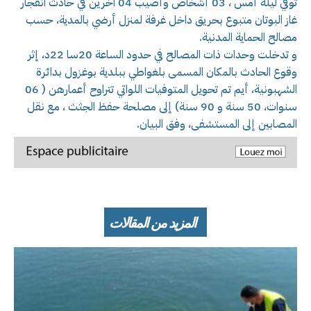
توفي ليلة أمس ، 03 أشخاص وأصيب 04 آخرين في حادث انفجار
غاز البوتان متبوع بحريق داخل غرفة لمنزل أرضي بالمدية، حسب
مصالح الحماية المدنية.
و تدخلت وحدات ذات المصالح في حدود الساعة 20سا 22د، إثر
وقوع الحادث بالمكان المسمى بلغواطي ببلدية بوغزول بدائرة
الشهبونية، أيم تم تحويل المتوفيات اللواتي تتراوح أعمارهن ( 06
سنوات، 50 سنة و 90 سنة) إلى مصلحة حفظ الجثث ، مع نقل
المصابين إلى المستشفى، وفق البيان.
المزيد من المقالات