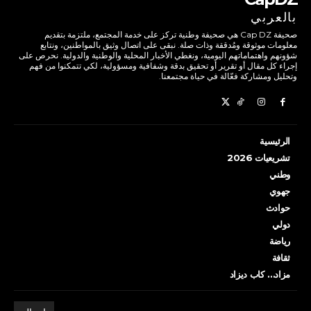
بالعربي
صحيفة Cap DZ هي صحيفة وطنية تركز على خدمة المجتمع، ملتزمة بتقديم
معلومات موثوقة ومُدققة وذات صلة. نبقى على اتصال وثيق بالمواطنين، ونتابع
شؤونهم واهتماماتهم اليومية، ونغطي الأخبار المحلية والوطنية والدولية. نحرص على
إجراء كل مقال أو تقرير أو تحقيق بدقة وشفافية ومسؤولية، لكي تتمكنوا من فهم
وتحليل ومشاركة فعّالة في حياة مجتمعنا.
الرئيسية
تشريعيات 2026
وطني
جهوي
حوادث
دولي
رياضة
ثقافة
مزاد… كاب ديزاد