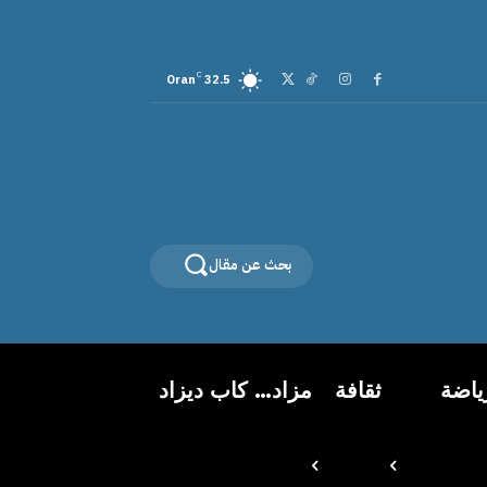
C
Oran
32.5
بحث عن مقال
ياضة
ثقافة
مزاد… كاب ديزاد