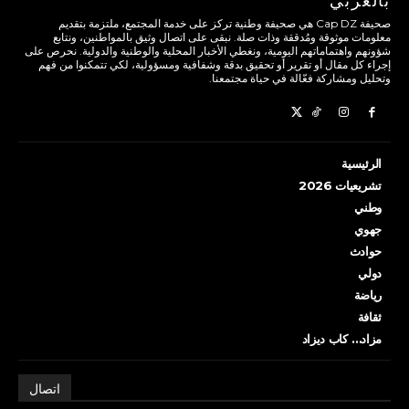
بالعربي
صحيفة Cap DZ هي صحيفة وطنية تركز على خدمة المجتمع، ملتزمة بتقديم
معلومات موثوقة ومُدققة وذات صلة. نبقى على اتصال وثيق بالمواطنين، ونتابع
شؤونهم واهتماماتهم اليومية، ونغطي الأخبار المحلية والوطنية والدولية. نحرص على
إجراء كل مقال أو تقرير أو تحقيق بدقة وشفافية ومسؤولية، لكي تتمكنوا من فهم
وتحليل ومشاركة فعّالة في حياة مجتمعنا.
الرئيسية
تشريعيات 2026
وطني
جهوي
حوادث
دولي
رياضة
ثقافة
مزاد… كاب ديزاد
اتصال