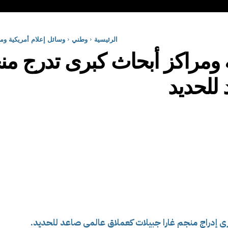
الرئيسية
وطني
وسائل إعلام أمريكية وم
 ومراكز أبحاث كبرى تدرج منج
للحديد
رى إدراج منجم غارا جبيلات كعملاق عالمي صاعد للحديد.