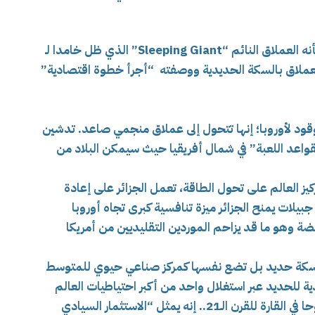
وقد صنف تقارير أمريكية، منجم غارا جبيلات بأنه العملاق النائم “Sleeping Giant” الذي ظل خامدا لـ
م العملاق بالسكة الحديدية ووصفته “أجرأ خطوة اقتصادية”
وقود لأوروبا؛ إنها تتحول إلى عملاق منجمي صاعد. تدشين
واعد اللعبة” في شمال أفريقيا حيث سيمكن البلاد من
 العالم على تحول الطاقة، تعمل الجزائر على إعادة
يلات يمنح الجزائر ميزة تنافسية كبرى تجاه أوروبا
 وهو ما قد يزاحم الموردين التقليديين من أمريكا
خط سكة حديد بل تضع نفسها كمركز صناعي حيوي للمتوسط
ية للحديد عبر استغلال واحد من أكبر احتياطيات العالم
مجلة “فوربس”: واحد من أكثر المشاريع طموحا في القارة للقرن الـ21.. إنه يمثل “الاستثمار السيادي