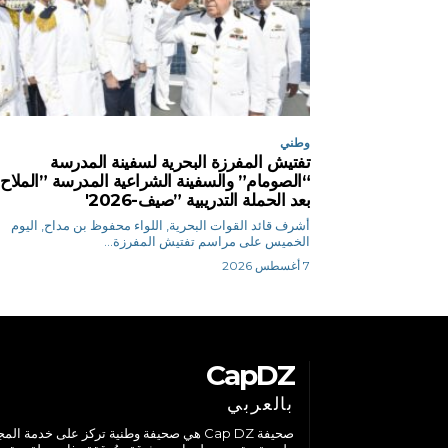
وطني
تفتيش المفرزة البحرية لسفينة المدرسة
“الصومام” والسفينة الشراعية المدرسة ”الملاح
بعد الحملة التدريبية ”صيف-2026′
أشرف قائد القوات البحرية, اللواء محفوظ بن مداح, اليوم
الخميس على مراسم تفتيش المفرزة...
7 أغسطس 2026
CapDZ
بالعربي
صحيفة Cap DZ هي صحيفة وطنية تركز على خدمة الم