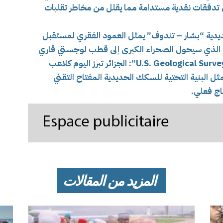
لى تدفقات نقدية مستدامة مما يقلل من مخاطر تقلبات
ديدية “بشار – تندوف” يمثل العمود الفقري لمستقبل
ي الذي سيحول الصحراء الكبرى إلى قطب لوجستي قاري
هيئة المسح الجيولوجي الأمريكية “U.S. Geological Survey – USGS”: الجزائر تبرز اليوم كلاعب
البنية التحتية للسكك الحديدية المفتاح التقني
اج فعلي.
المزيد من المقالات