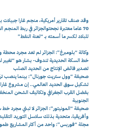
70 عاما معتبرة نجحتوالجزائر في ربط المنج
للبلاد لكسر ما أسمته بـ “لعنة النفط”
وكالة “بلومبرغ”: الجزائر لم تعد مجرد محطة 
خط السكة الحديدية تندوف- بشار هو “تغيير لق
تصدير فائض الإنتاج من الحديد الصلب
صحيفة “وول ستريت جورنال”: بينما ينصب تركيز
تشكيل سوق الحديد العالمي.. إن مشروع غارا جب
بفضل القرب الجغرافي وتكاليف الشحن المنخفضة
الجنوبية
صحيفة “المونيتور”: الجزائر لا تبني مجرد 
وأفريقيا، متحدية بذلك سلاسل التوريد التقليد