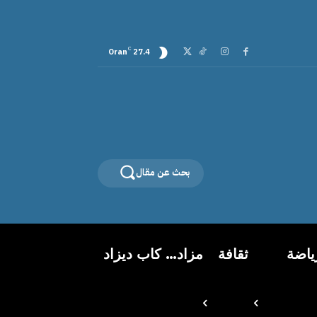
C
Oran
27.4
بحث عن مقال
ياضة
ثقافة
مزاد… كاب ديزاد