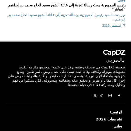
وطني
رئيس الجمهورية يبعث رسالة تعزية إلى عائلة الشيخ سعيد الحاج محمد بن إبراهيم
“كعباش”
م.ر بعث السيد رئيس الجمهورية برسالة تعزية إلى عائلة الشيخ سعيد الحاج محمد بن
إبراهيم...
7 أغسطس 2026
CapDZ
بالعربي
صحيفة Cap DZ هي صحيفة وطنية تركز على خدمة المجتمع، ملتزمة بتقديم
معلومات موثوقة ومُدققة وذات صلة. نبقى على اتصال وثيق بالمواطنين، ونتابع
شؤونهم واهتماماتهم اليومية، ونغطي الأخبار المحلية والوطنية والدولية. نحرص على
إجراء كل مقال أو تقرير أو تحقيق بدقة وشفافية ومسؤولية، لكي تتمكنوا من فهم
وتحليل ومشاركة فعّالة في حياة مجتمعنا.
الرئيسية
تشريعيات 2026
وطني